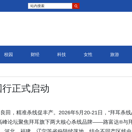
站内搜索
校园
财经
科技
女性
旅游
国行正式启动
沃土护良田，精准杀线促丰产。2026年5月20-21日，"拜耳杀
高峰论坛聚焦拜耳旗下两大核心杀线品牌——路富达®与
、河北、福建、辽宁等省份陆续落地，结合不同产区线虫