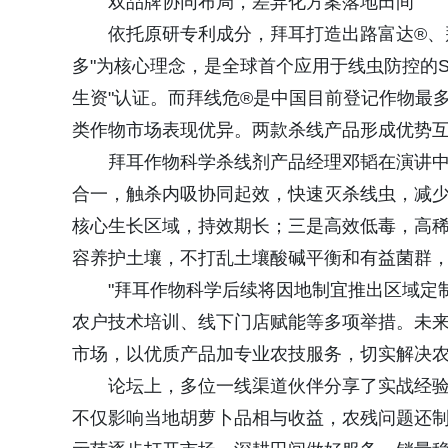
双品牌协同布局，差异化方案落地田间
依托原研专利成分，拜耳打造出路富达®、
多"为核心理念，是全球首个应用于线虫防控的S
生资"认证。而拜线危®是中国目前登记作物最
类作物市场表现优异。两款杀线产品形成优势
拜耳作物科学杀线剂产品经理邓韬在演讲
合一，触杀内吸协同起效，快速灭杀线虫，减
核心生长区域，持效期长；三是高效低毒，高
容养护土壤，不打乱土壤酸碱平衡和有益菌群
"拜耳作物科学后续将因地制宜推出区域定
农户技术培训、线下门店赋能等多项举措。未
市场，以优质产品加专业农技服务，切实解决农
论坛上，多位一线渠道伙伴分享了实战经
不仅影响当地胡萝卜品相与收益，农残问题还