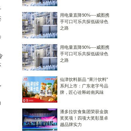
千
用电量直降90%----威图携
还
手可口可乐共探低碳绿色
之路
传
用电量直降90%----威图携
手可口可乐共探低碳绿色
专
之路
环
仙津饮料新品 “果汁饮料”
，
系列上市：广东老字号品
牌，匠心诠释岭南风味
力
潘多拉饮食集团荣获金旗
奖奖项！四项大奖彰显卓
越品牌实力