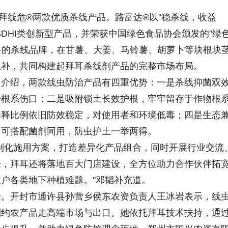
拜线危®两款优质杀线产品。路富达®以"稳杀线，收益
DHI类创新型产品，并荣获中国绿色食品协会颁发的"绿
多的杀线品牌，在甘薯、大姜、马铃薯、胡萝卜等块根块
互补，共同构建起拜耳杀线剂产品的完整市场布局。
中介绍，两款线虫防治产品有四重优势：一是杀线抑菌双
少根系伤口；二是吸附锁土长效护根，牢牢留存于作物根
稀释比例依旧防效稳定，对使用者和环境低毒；四是生态
，可搭配菌剂同用，防虫护土一举两得。
制化施用方案，打造差异化产品组合，同时开展行业交流
来，拜耳还将落地百大门店建设，全方位助力合作伙伴拓
户各类地下种植难题。"邓韬补充道。
验。开封市通许县孙营乡侯东农资负责人王冰岩表示，线
制约农产品走高端市场与出口。她依托拜耳技术扶持，通