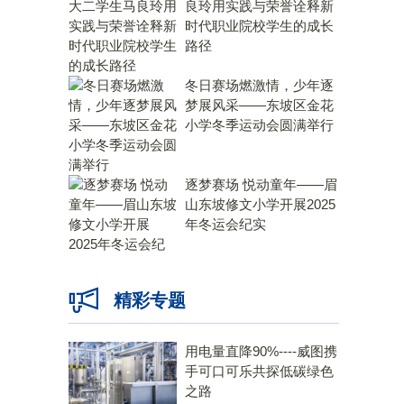
良玲用实践与荣誉诠释新
时代职业院校学生的成长
路径
冬日赛场燃激情，少年逐
梦展风采——东坡区金花
小学冬季运动会圆满举行
逐梦赛场 悦动童年——眉
山东坡修文小学开展2025
年冬运会纪实
精彩专题
用电量直降90%----威图携
手可口可乐共探低碳绿色
之路