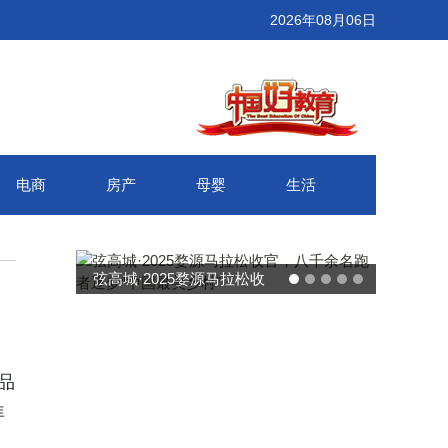
2026年08月06日
电商
房产
母婴
生活
武汉百联奥莱年度感恩季 承
接新消费势能 推动城市年末
消费增长
线品
拜