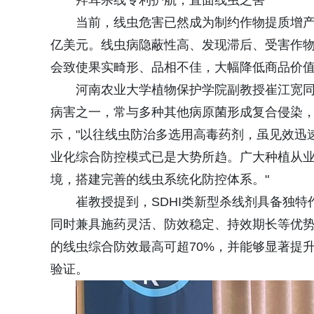
拜耳杀线专利护航，直面线虫之害
当前，线虫危害已然成为制约作物提质增
亿美元。线虫病隐蔽性高、发现滞后、受害作
会致使果实畸形、品相不佳，大幅降低商品价
河南农业大学植物保护学院副教授崔江宽
病害之一，常与多种其他病原菌形成复合侵染
示，"以往线虫防治多选用高毒药剂，虽见效迅
业化综合防控模式已是大势所趋。广大种植从
境，搭建完善的线虫系统化防控体系。"
崔教授提到，SDHI类新型杀线剂具备独
同时兼具施药灵活、防效稳定、持效期长等优势
的线虫综合防效最高可超70%，并能够显著提
验证。