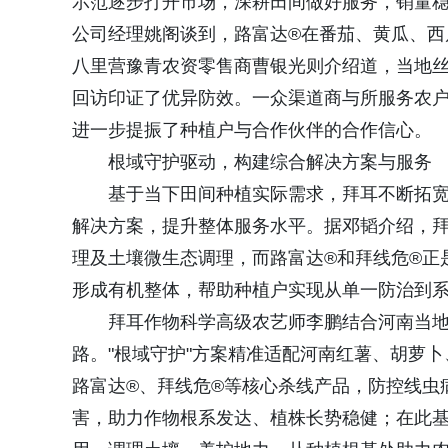
示范逐步打开市场，深耕田间做好服务，销量
公司经理姚阁谈到，路富达®在番茄、黄瓜、西
八里营豫青农资零售商曹银光则介绍道，当地丝
回访印证了优异防效。一众渠道商与所服务农户
进一步提振了种植户与合作伙伴的合作信心。
根域守护驱动，构建综合解决方案与服务
基于当下田间种植实际需求，拜耳不断拓宽
解决方案，提升整体服务水平。据邓韬介绍，
理及土壤微生态调理，而路富达®和拜线危®正
形成有机整体，帮助种植户实现从单一防治到
拜耳作物科学高级农艺师李鹏结合河南当地
路。"根域守护"方案精准适配河南红薯、胡萝
路富达®、拜线危®等核心杀线产品，防控线虫
害，助力作物根系发达、植株长势稳健；在此基