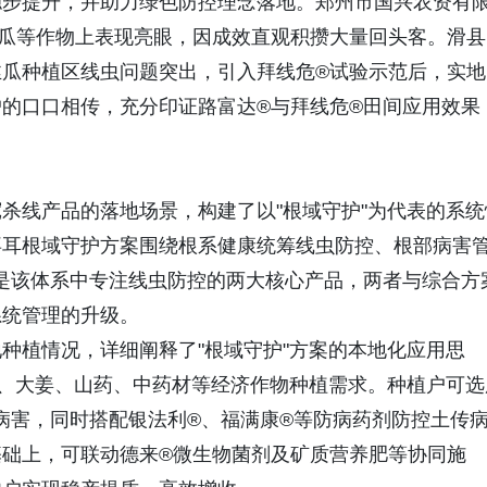
稳步提升，并助力绿色防控理念落地。郑州市国兴农资有
瓜等作物上表现亮眼，因成效直观积攒大量回头客。滑县
瓜种植区线虫问题突出，引入拜线危®试验示范后，实地
的口口相传，充分印证路富达®与拜线危®田间应用效果
杀线产品的落地场景，构建了以"根域守护"为代表的系统
拜耳根域守护方案围绕根系健康统筹线虫防控、根部病害
是该体系中专注线虫防控的两大核心产品，两者与综合方
系统管理的升级。
种植情况，详细阐释了"根域守护"方案的本地化应用思
卜、大姜、山药、中药材等经济作物种植需求。种植户可选
病害，同时搭配银法利®、福满康®等防病药剂防控土传
础上，可联动德来®微生物菌剂及矿质营养肥等协同施