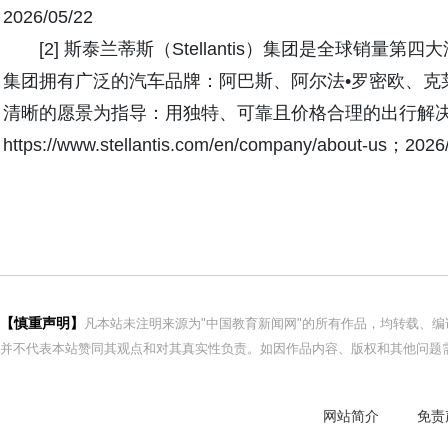
2026/05/22
[2] 斯泰兰蒂斯（Stellantis）集团是全球销
集团拥有广泛的汽车品牌：阿巴斯、阿尔法•罗密欧、克
清晰的愿景为指导：用独特、可靠且价格合理的出行解
https://www.stellantis.com/en/company/about-us；2026
【慎重声明】
凡本站未注明来源为"中国教育新闻网"的所有作品，均转载、
并不代表本站赞同其观点和对其真实性负责。如因作品内容、版权和其他问题需
网站简介
免责