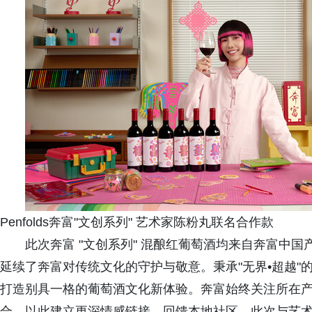
Penfolds奔富"文创系列" 艺术家陈粉丸联名合作款
此次奔富 "文创系列" 混酿红葡萄酒均来自奔富中
延续了奔富对传统文化的守护与敬意。秉承"无界•超越
打造别具一格的葡萄酒文化新体验。奔富始终关注所在
合，以此建立更深情感链接、回馈本地社区。此次与艺术家