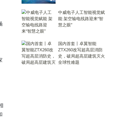
的
中威电子人工智能视觉赋
能 架空输电线路迎来“智
涵
慧之眼”
国内首套丨卓翼智能
ZTX260改写超高层消防
。
史，破局超高层建筑灭火
家
全球性难题
相
和