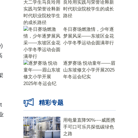
良玲用实践与荣誉诠释新
时代职业院校学生的成长
路径
冬日赛场燃激情，少年逐
梦展风采——东坡区金花
小学冬季运动会圆满举行
)
高
逐梦赛场 悦动童年——眉
山东坡修文小学开展2025
架
年冬运会纪实
精彩专题
t
业
用电量直降90%----威图携
手可口可乐共探低碳绿色
之路