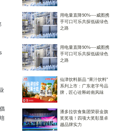
用电量直降90%----威图携
手可口可乐共探低碳绿色
部
之路
用电量直降90%----威图携
s
手可口可乐共探低碳绿色
之路
仙津饮料新品 “果汁饮料”
系列上市：广东老字号品
业
牌，匠心诠释岭南风味
养倡
潘多拉饮食集团荣获金旗
培
奖奖项！四项大奖彰显卓
越品牌实力