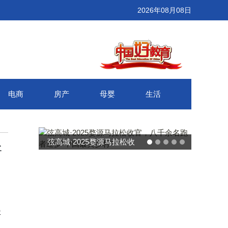
2026年08月08日
电商
房产
母婴
生活
弦高城·2025婺源马拉松收
武汉百联
新
官，八千余名跑者逐梦“中国
接新消费
最美乡村”
字