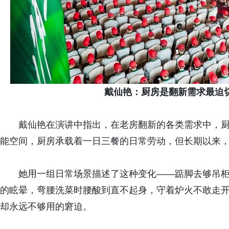
戴仙艳：厨房是翻新需求最迫
戴仙艳在演讲中指出，在老房翻新的各类需求中，
能空间，厨房承载着一日三餐的日常劳动，但长期以来，
她用一组日常场景描述了这种变化——踮脚去够吊
的眩晕，弯腰洗菜时腰酸到直不起身，守着炉火不敢走
却永远不够用的窘迫。