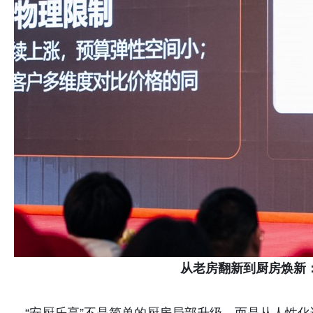
从老房翻新到厨房焕新