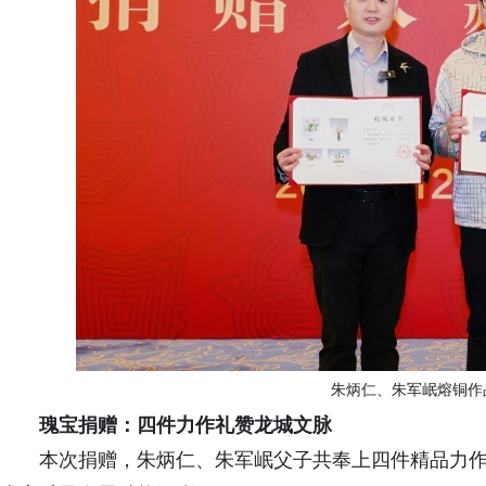
朱炳仁、朱军岷熔铜作
瑰宝捐赠：四件力作礼赞龙城文脉
本次捐赠，朱炳仁、朱军岷父子共奉上四件精品力