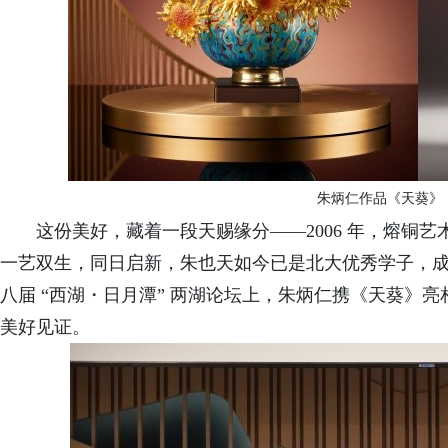
朱炳仁作品《天葵》
这份美好，藏着一段天赐缘分
——2006 年，熔
一艺双生，同日启新，朱也天如今已是北大优秀学子，成
八届 “西湖・日月潭” 两湖论坛上，朱炳仁携《天葵》
美好见证
。