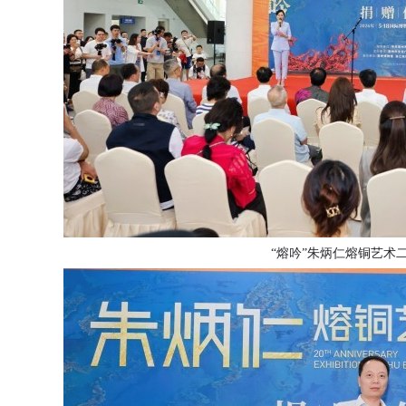
“熔吟”朱炳仁熔铜艺术