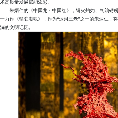
术高质量发展赋能添彩。
朱
炳仁的《中国龙・中国红》，铜火灼灼、气韵磅
一力作《锚
驻
潮魂》，作为
“运河三老”之一的朱炳仁，
淌的文明记忆
。