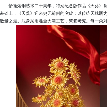
恰逢熔铜艺术二十周年，
特别
纪念版作品《天葵》
基础上，《天葵》迎来史无前例的突破：
以
传统
天球瓶
数量之最。
瓶身采用雕金大漆工艺，繁复考究
。
每一朵