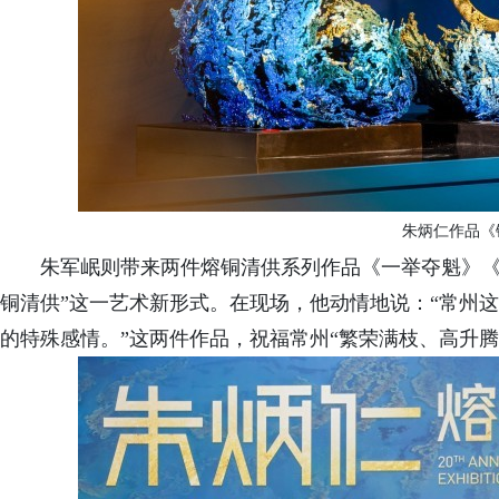
朱炳仁作品
《
朱军岷则带来两件熔铜清供系列作品
《
一举夺魁
》
铜清供
”
这一艺术新
形式
。
在现场，他动情地说：
“
常州这
的特殊感情。
”这两件作品，
祝福常州
“
繁荣满枝
、
高升腾