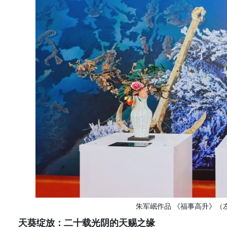
朱军岷作
品
《
福事高升
》（
天葵绽放：二十载光阴的天赐之缘