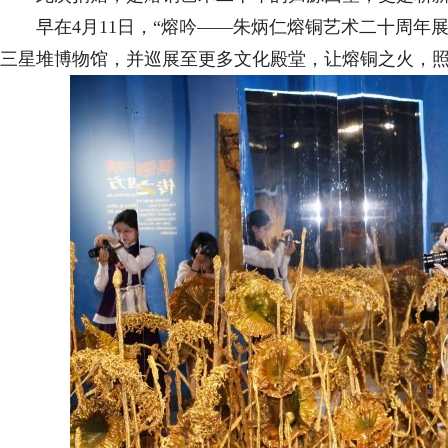
早在
4月11日，“熔吟——朱炳仁熔铜艺术二十周年
三星堆博物馆，并巡展至更多文化殿堂，
让熔铜之火，