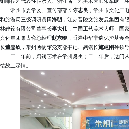
铜雕技艺代表性传承人、浙江省工艺美术大师朱军岷，
常州市委常委、宣传部部长
陈志良
，常州市文化广
和旅游局三级调研员
田海明
，江苏晋陵文旅发展集团有
林建设有限公司董事长
李大伟
，中国工艺美术大师、国
文化集团集古斋总经理
赵东晓
，香港中华非遗保护基金
长
董嘉欣
，常州博物馆党支部书记、副馆长
施建刚
等领
二十年前，熔铜艺术
在常州诞生
；二十年后，这门
馈故土深情。