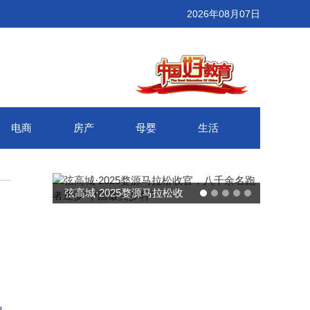
2026年08月07日
电商
房产
母婴
生活
弦高城·2025婺源马拉松收
官，八千余名跑者逐梦“中国
最美乡村”