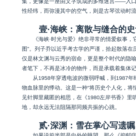
集，更像是一座由文字筑成的多维迷宫——入
性经纬，而弥漫其中的空气，则是古琴弦动时
壹·海峡：离散与缝合的史
《海峡·时光与爱》绝非寻常的情爱叙事，
图”。列子乔以近乎考古学的严谨，拾起散落在
仅是林文渊与云秀的宿命，更是整个时代的隐喻。
者笔下，不再是冰冷的物件，而是承载着集体
从1958年穿透电波的微弱呼喊，到198
物血脉里的悸动。这是一种“将历史个人化，将情
见针脚里藏匿的相思，在《1980左岸书香》
地，却永远无法阻隔那同频共振的心跳。
贰·深渊：雪在掌心写遗嘱
如果说前半部是向外的眺望，那么《抑郁