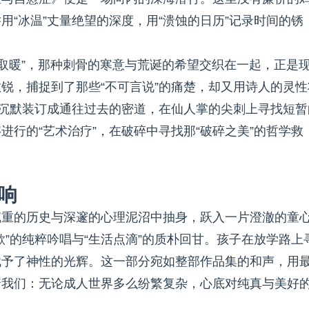
“冰温”丈量绝望的深度，用“溃蚀的日历”记录时间的锈
的取暖”，那种刺骨的寒意与荒诞的希望交织在一起，正是
锐，捕捉到了那些“不可言说”的痛楚，却又用诗人的灵性
用沉默装订成通往过去的密道，在仙人掌的尖刺上寻找短暂
行的“艺术治疗”，在破碎中寻找那“破碎之美”的哲学救
响
沉重的历史与深邃的心理泥沼中抽身，跃入一片澄澈的童
”的纯粹吟唱与“生活点滴”的质朴回甘。孩子在放学路上
赋予了神性的光辉。这一部分宛如整部作品集的和声，用
着我们：无论成人世界多么纷繁复杂，心底对纯真与美好