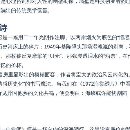
口是心理咨询师对人性的幽微勘探，墙壁是科技创业者的
流淌出的传统美学氤氲。
诗
它是一幅用二十年光阴作注脚、以两岸烟火为底色的“情感
历史河床上的碎片：1949年基隆码头那场湿漉漉的别离，
那枚被反复摩挲的“贝壳”、那张浸透泪水的“船票”，在
记忆的圣杯。
7年暗房里显影出的模糊面容，作者将宏大的政治风云内化为
感历史化”的书写魔法。当我们在《1972海棠绣片》中
里听见异国他乡的文化共鸣，便会明白：海峡或许能切割陆
症与自愈症》便是一场向内的深海潜行。这里没有廉价的