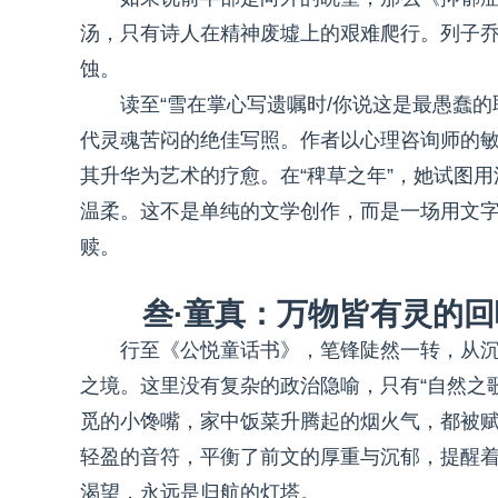
汤，只有诗人在精神废墟上的艰难爬行。列子乔用
蚀。
读至“雪在掌心写遗嘱时/你说这是最愚蠢
代灵魂苦闷的绝佳写照。作者以心理咨询师的敏
其升华为艺术的疗愈。在“稗草之年”，她试图
温柔。这不是单纯的文学创作，而是一场用文字进
赎。
叁·童真：万物皆有灵的回
行至《公悦童话书》，笔锋陡然一转，从
之境。这里没有复杂的政治隐喻，只有“自然之歌
觅的小馋嘴，家中饭菜升腾起的烟火气，都被
轻盈的音符，平衡了前文的厚重与沉郁，提醒
渴望，永远是归航的灯塔。