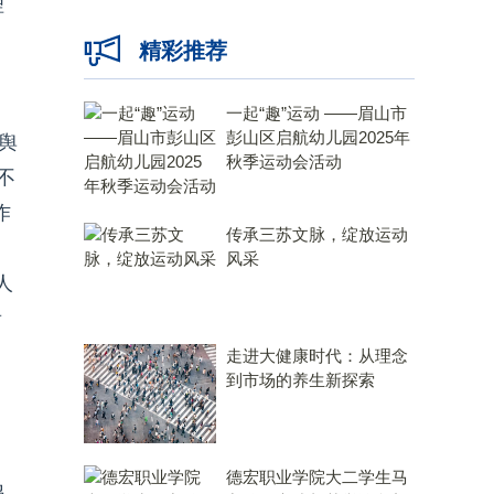
理
精彩推荐
一起“趣”运动 ——眉山市
彭山区启航幼儿园2025年
舆
秋季运动会活动
不
作
传承三苏文脉，绽放运动
风采
人
看
走进大健康时代：从理念
到市场的养生新探索
德宏职业学院大二学生马
鸡