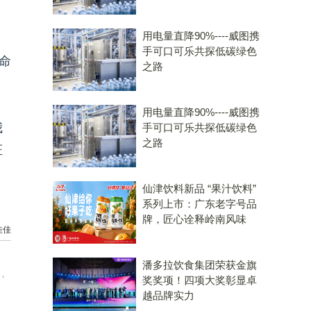
用电量直降90%----威图携
手可口可乐共探低碳绿色
命
之路
，
用电量直降90%----威图携
我
手可口可乐共探低碳绿色
之路
证
仙津饮料新品 “果汁饮料”
系列上市：广东老字号品
牌，匠心诠释岭南风味
佳佳
潘多拉饮食集团荣获金旗
，
奖奖项！四项大奖彰显卓
越品牌实力