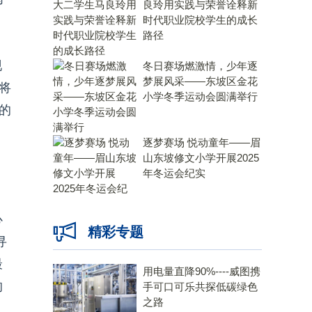
良玲用实践与荣誉诠释新
时代职业院校学生的成长
路径
现
冬日赛场燃激情，少年逐
梦展风采——东坡区金花
将
小学冬季运动会圆满举行
的
逐梦赛场 悦动童年——眉
山东坡修文小学开展2025
年冬运会纪实
心
精彩专题
寻
最
用电量直降90%----威图携
的
手可口可乐共探低碳绿色
之路