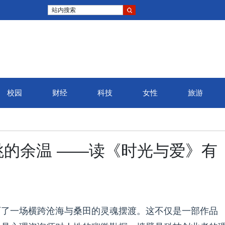
站内搜索
校园
财经
科技
女性
旅游
的余温 ——读《时光与爱》有
历了一场横跨沧海与桑田的灵魂摆渡。这不仅是一部作品