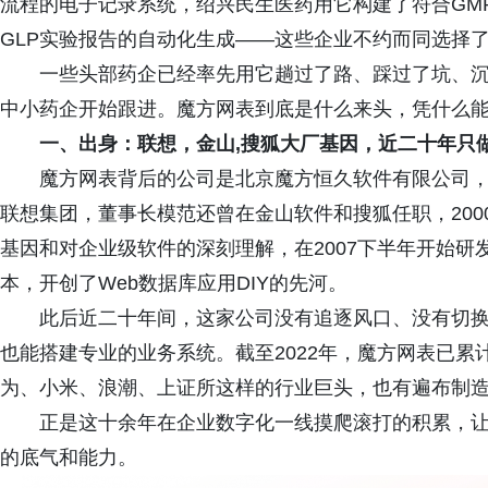
流程的电子记录系统，绍兴民生医药用它构建了符合GM
GLP实验报告的自动化生成——这些企业不约而同选择了
一些头部药企已经率先用它趟过了路、踩过了坑、
中小药企开始跟进。魔方网表到底是什么来头，凭什么能
一、出身：联想
，金山
,
搜狐大厂
基因，近二十年只
魔方网表背后的公司是北京魔方恒久软件有限公司，
联想集团，董事长模范还曾在金山软件和搜狐任职，200
基因和对企业级软件的深刻理解，在2007下半年开始研发
本，开创了Web数据库应用DIY的先河。
此后近二十年间，这家公司没有追逐风口、没有切
也能搭建专业的业务系统。截至2022年，魔方网表已累
为、小米、浪潮、上证所这样的行业巨头，也有遍布制
正是这十余年在企业数字化一线摸爬滚打的积累，
的底气和能力。