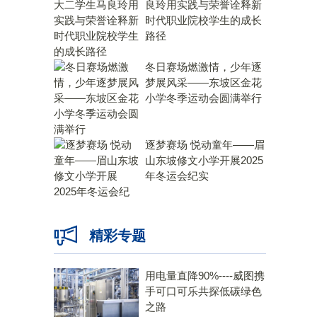
良玲用实践与荣誉诠释新
时代职业院校学生的成长
路径
冬日赛场燃激情，少年逐
梦展风采——东坡区金花
小学冬季运动会圆满举行
逐梦赛场 悦动童年——眉
山东坡修文小学开展2025
年冬运会纪实
精彩专题
用电量直降90%----威图携
手可口可乐共探低碳绿色
之路