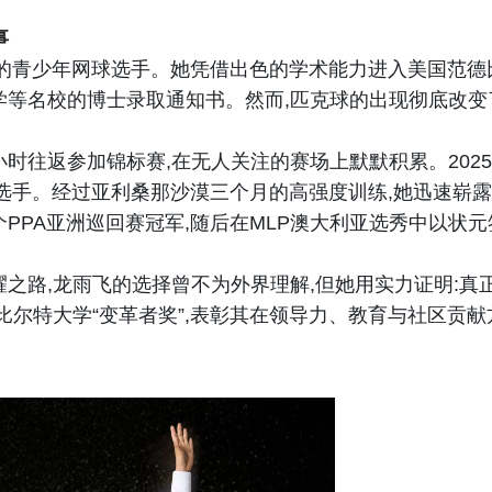
事
优秀的青少年网球选手。她凭借出色的学术能力进入美国范德
学等名校的博士录取通知书。然而,匹克球的出现彻底改变
时往返参加锦标赛,在无人关注的赛场上默默积累。2025
业选手。经过亚利桑那沙漠三个月的高强度训练,她迅速崭露
PPA亚洲巡回赛冠军,随后在MLP澳大利亚选秀中以状元
之路,龙雨飞的选择曾不为外界理解,但她用实力证明:真
比尔特大学“变革者奖”,表彰其在领导力、教育与社区贡献