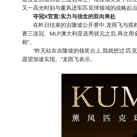
又一高光时刻与薰风进军匹克球领域的战略起点
夺冠X官宣:实力与信念的双向奔赴
在昨日结束的吉隆坡公开赛中,龙雨飞与搭
赛三连冠、MLP澳大利亚选秀状元之后,再次
相”。
“昨天站在吉隆坡的领奖台上,我就想过:匹
愿望加速实现。”龙雨飞表示。