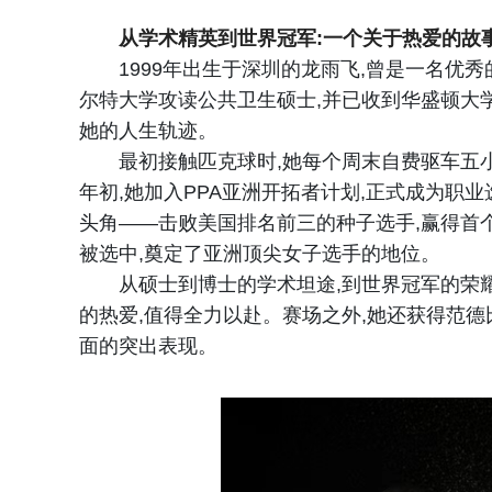
从学术精英到世界冠军:一个关于热爱的故
1999年出生于深圳的龙雨飞,曾是一名
尔特大学攻读公共卫生硕士,并已收到华盛顿大
她的人生轨迹。
最初接触匹克球时,她每个周末自费驱车五小
年初,她加入PPA亚洲开拓者计划,正式成为职
头角——击败美国排名前三的种子选手,赢得首个
被选中,奠定了亚洲顶尖女子选手的地位。
从硕士到博士的学术坦途,到世界冠军的荣耀
的热爱,值得全力以赴。赛场之外,她还获得范德
面的突出表现。