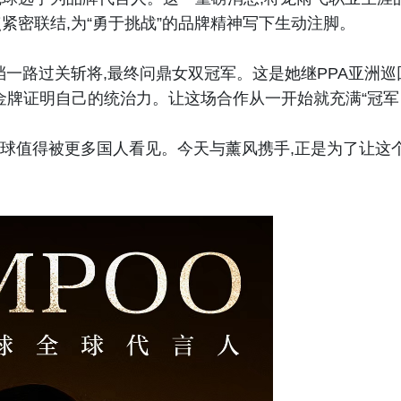
紧密联结,为“勇于挑战”的品牌精神写下生动注脚。
档一路过关斩将,最终问鼎女双冠军。这是她继PPA亚洲巡
用金牌证明自己的统治力。让这场合作从一开始就充满“冠军
克球值得被更多国人看见。今天与薰风携手,正是为了让这