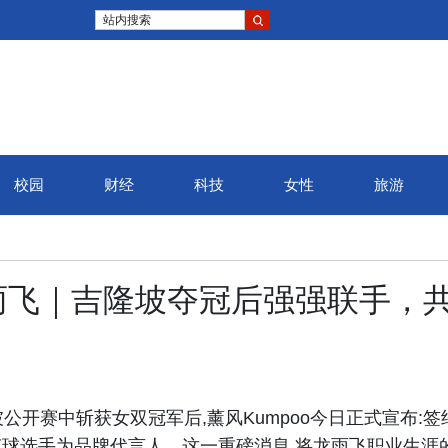
站内搜索
校园
财经
科技
女性
旅游
雨飞｜吉隆坡夺冠后强强联手，
吉隆坡公开赛中斩获女双冠军后,薰风Kumpoo今日正式宣布:签
球选手为品牌代言人。这一重磅消息,将龙雨飞职业生涯