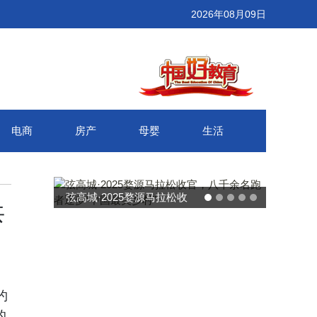
2026年08月09日
电商
房产
母婴
生活
武汉百联奥莱年度感恩季 承
共
接新消费势能 推动城市年末
消费增长
约
的