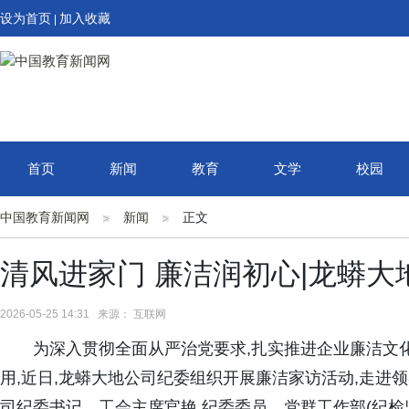
设为首页
加入收藏
|
首页
新闻
教育
文学
校园
中国教育新闻网
新闻
正文
清风进家门 廉洁润初心|龙蟒
2026-05-25 14:31 来源： 互联网
为深入贯彻全面从严治党要求,扎实推进企业廉洁文
用,近日,龙蟒大地公司纪委组织开展廉洁家访活动,走进
司纪委书记、工会主席官艳,纪委委员、党群工作部(纪检