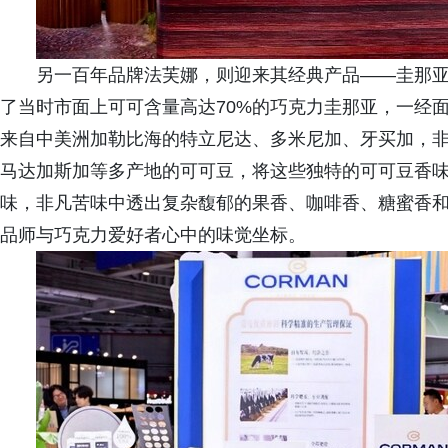
另一百年品牌法芙娜，则迎来其经典产品——圭那亚7
了当时市面上可可含量高达70%的巧克力圭那亚，一经
来自中美洲加勒比海的特立尼达、多米尼加、牙买加，
马达加斯加等多产地的可可豆，将这些独特的可可豆香
味，非凡苦味中透出复杂馥郁的果香、咖啡香、糖蜜香和
品师与巧克力爱好者心中的味觉坐标。