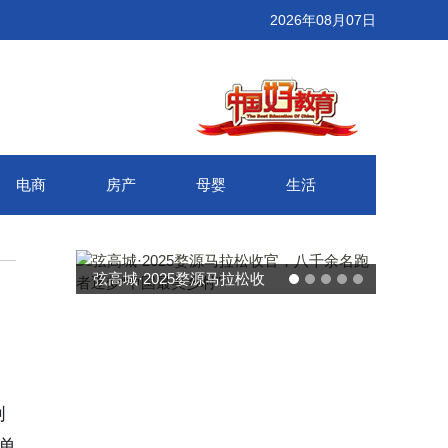
2026年08月07日
电商
房产
母婴
生活
弦高城·2025婺源马拉松收
武汉百联
行
官，八千余名跑者逐梦“中国
接新消费
最美乡村”
创
单