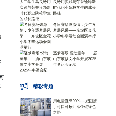
良玲用实践与荣誉诠释新
时代职业院校学生的成长
路径
冬日赛场燃激情，少年逐
梦展风采——东坡区金花
小学冬季运动会圆满举行
与
逐梦赛场 悦动童年——眉
山东坡修文小学开展2025
企
年冬运会纪实
可
值
精彩专题
用电量直降90%----威图携
手可口可乐共探低碳绿色
之路