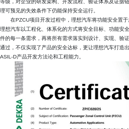
等级，对企业的研发架构、开发流程、验证体系及证据
理可预见的失效条件下仍能保持安全运行。
在PZCU项目开发过程中，理想汽车将功能安全置
理想汽车以工程化、体系化的方式将安全目标、功能安
件的每一条需求，再将所有需求落实到设计、实现、验
通过，不仅实现了产品的安全达标，更让理想汽车打造
ASIL-D产品开发方法论和工程能力。