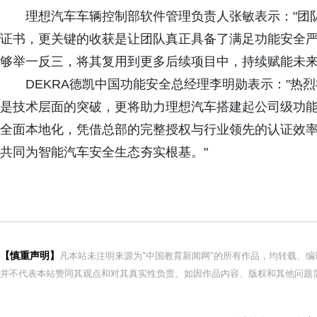
理想汽车车辆控制部软件管理负责人张敏表示："团
证书，更关键的收获是让团队真正具备了满足功能安全
够举一反三，将其复用到更多后续项目中，持续赋能未来
DEKRA德凯中国功能安全总经理李明勋表示："热
是技术层面的突破，更将助力理想汽车搭建起公司级功能
全面本地化，凭借总部的完整授权与行业领先的认证效
共同为智能汽车安全生态夯实根基。"
【慎重声明】
凡本站未注明来源为"中国教育新闻网"的所有作品，均转载、
并不代表本站赞同其观点和对其真实性负责。如因作品内容、版权和其他问题需