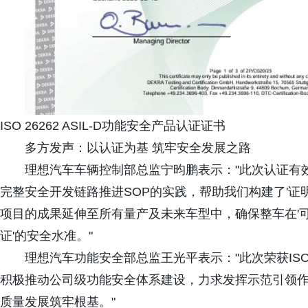
ISO 26262 ASIL-D功能安全产品认证证书
多方发声：以认证为基 筑牢安全发展之路
理想汽车车辆控制部总监宁昀鹏表示："此次认证有
完整安全开发链路推进SOP的实践，帮助我们构建了'证
项目的成果延伸至所有量产及未来车型中，确保整车在'可
证'的安全水准。"
理想汽车功能安全部总监王光平表示："此次荣获ISO 2
积极推动公司级功能安全体系建设，力求发挥示范引领
质量发展筑牢根基。"