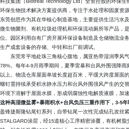
科技集团（Biotreat Technology Ltd）全资
环保生物技术解决方案提供商，专注于水处理和固废资
东莞创思作为其在华核心制造基地，主要提供生活污水
微生物菌剂、有机垃圾处理机和环保流动厕所等产品，
位。园区利用自有厂房开展环保设备制造及仓储物流业务
生产成套设备的存储、中转和出厂前调试。
东莞常平地处珠三角核心腹地，属亚热带湿润季风气候
78%。每年4-9月雨季期间，夏季雷暴和台风外围强降
以上。物流仓库屋面单坡长度超百米，平缓大跨度屋面的
螺钉需持续承受积水静水压力和台风外围强风产生的交
环境下溶解于屋面水膜，形成弱腐蚀性电解质液膜，加
这种高湿微盐雾+暴雨积水+台风负压三重作用下，3-5
盈锋捷斯隆钻尾钉系列，自带钻尾一次性完成钻孔攻丝
STALGARD涂层，经15道核心工序精密涂覆，有机树