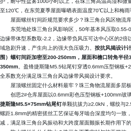
护，耐中性盐雾1000小时以上，在珠三角高温高湿和微量
至120℃，在东莞夏季屋面曝晒表面温度70℃以上和梅
屋面螺丝钉间距规范要求多少？珠三角台风区物流
东莞地处珠三角台风影响区，50年基本风压取0.55-0
边缘带体型系数取-2.2，边缘带负风压可达中心区的2
域急剧升速，产生向上的强大负压吸力。
按抗风揭设计计
围）螺钉间距加密至200-250mm，屋面和檐口转角半
350mm
。盈锋捷斯隆M5.5钻尾钉穿透0.6mm压型钢板+
全系数充分满足珠三角台风边缘带风揭设计要求。
屋顶螺丝固定什么材料最牢？珠三角物流屋面多层
创思2#仓库屋面以0.6mm彩色压型钢板+100mm
捷斯隆M5.5×75mm钻尾钉
单颗抗拔力≥2.0kN，螺纹与2
螺距1.8mm的精密搓丝工艺保证每牙啮合深度均匀一
减，满足珠三角台风振动和大跨度屋面颤振长期作用下