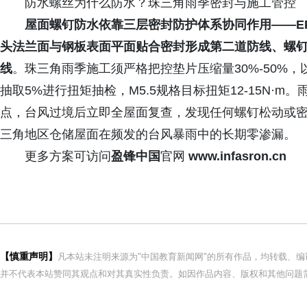
防水螺丝为什么防水？珠三角雨季密封与施工管控
屋面螺钉防水依靠三层密封防护体系协同作用——E
头法兰面与钢板表面平面贴合密封形成第二道防线、螺
线
。珠三角雨季施工须严格把控垫片压缩量30%-50%
抽取5%进行扭矩抽检，M5.5规格目标扭矩12-15N·
点，台风过境后立即全屋面复查，发现任何螺钉松动或
三角地区仓储屋面在频发的台风暴雨中的长期零渗漏。
更多方案可访问
盈锋中国
官网
www.infasron.cn
【慎重声明】
凡本站未注明来源为"中国教育新闻网"的所有作品，均转载、
并不代表本站赞同其观点和对其真实性负责。如因作品内容、版权和其他问题需