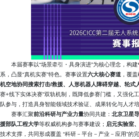
本届赛事以“场景牵引・具身演进”为核心理念，构建
系，凸显“真机实赛”特色。赛事设置
六大核心赛道
，覆盖
机空地协同搜索打击/救援、人形机器人障碍穿越、轮式
赛+线下实体决赛”双轨机制，既降低参赛门槛，又强化
队参与，打造具身智能领域技术验证、成果转化与人才
赛事汇聚
前沿科研与产业力量
协同共建：
北京卫星
援部队工程大学
等权威机构参与赛事建设；
启元实验室
技术支撑，共同形成覆盖 “科研－平台－产业－应用”的