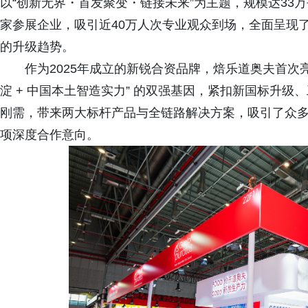
以“创新无界・首发聚变・链接未来”为主题，规模达33万平
家参展企业，吸引近40万人次专业观众到场，全面呈现
的升级趋势。
作为2025年成立的新锐合资品牌，焙乐道奥夫首次
淀 + 中国本土智造实力” 的双强基因，紧扣新国标升
刚需，带来两大标杆产品与全链路解决方案，吸引了众
项深度合作意向。