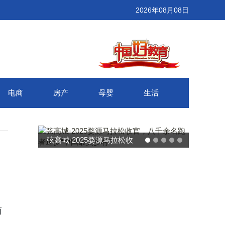
2026年08月08日
电商
房产
母婴
生活
弦高城·2025婺源马拉松收
武汉百联奥莱年度感恩季
官，八千余名跑者逐梦“中国
接新消费势能 推动城市
最美乡村”
消费增长
而