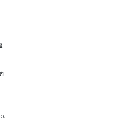
设
的
da