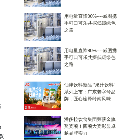
用电量直降90%----威图携
手可口可乐共探低碳绿色
之路
用电量直降90%----威图携
手可口可乐共探低碳绿色
之路
仙津饮料新品 “果汁饮料”
系列上市：广东老字号品
牌，匠心诠释岭南风味
态
潘多拉饮食集团荣获金旗
品
奖奖项！四项大奖彰显卓
越品牌实力
双