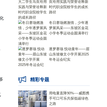
良玲用实践与荣誉诠释新
时代职业院校学生的成长
路径
化
冬日赛场燃激情，少年逐
、
梦展风采——东坡区金花
小学冬季运动会圆满举行
，
化
逐梦赛场 悦动童年——眉
山东坡修文小学开展2025
年冬运会纪实
。
多
精彩专题
用电量直降90%----威图携
气
手可口可乐共探低碳绿色
之路