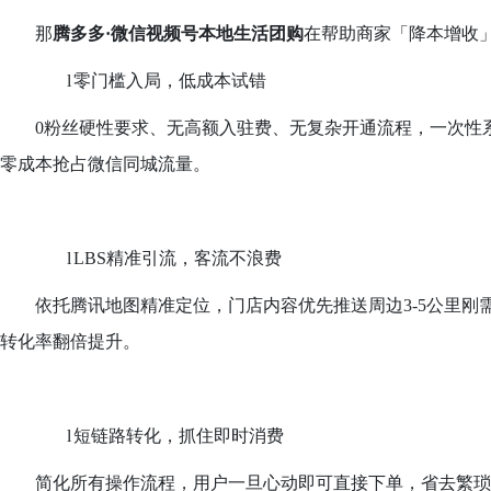
那
腾多多·微信视频号本地生活团购
在帮助
商家
「
降本增收
l
零门槛入局，低成本试错
0粉丝硬性要求、无高额入驻费、无复杂开通流程，一次性
零成本抢占微信同城流量。
l
LBS精准引流，客流不浪费
依托腾讯地图精准定位，门店内容优先推送周边3-5公里
转化率翻倍提升。
l
短链路转化，抓住即时消费
简化所有操作流程，用户
一旦心动即可
直接下单，省去繁琐