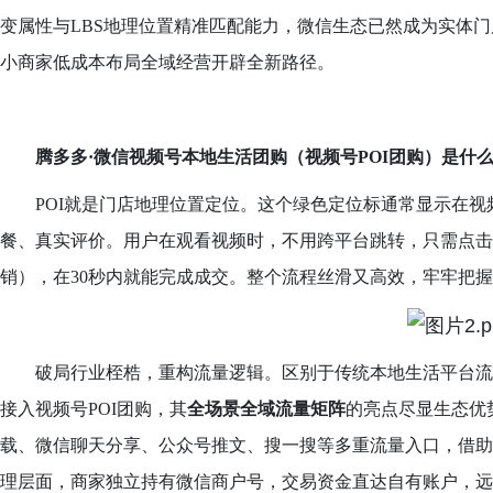
变属性与LBS地理位置精准匹配能力，微信生态已然成为实体
小商家低成本布局全域经营开辟全新路径。
腾多多·微信视频号本地生活团购
（
视频号POI团购
）是
什
POI就是门店地理位置定位
。这个
绿色定位标
通常显示在
视
餐、真实评价。用户在观看视频时，不用跨平台跳转，只需点击
销），在30秒内就能完成成交。整个流程丝滑又高效，牢牢把握
破局行业桎梏，重构流量逻辑。区别于传统本地生活平台
接入视频号POI团购，其
全场景全域流量矩阵
的亮点
尽显生态优
载、微信聊天分享、公众号推文、搜一搜等多重流量入口，借助
理层面，商家独立持有微信商户号，交易资金直达自有账户，远