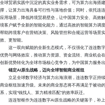
全球贸易实践中沉淀的真实业务需求，可为算力出海搭
撑，让算力出海具备可行性与落地价值；同时，依托连
应用场景，降低跨境贸易壁垒，让中国算力安全、高效
境客户赋予全新的智能化能力，通过高效的智能算力调
帮助跨境客户在营销决策、风险管控和合规运营等场景
效、更智能。
这一双向赋能的全新生态模式，不仅强化了连连数
优势与网络效应，推动算力资源、资金流转、商业机会
创新优势转化为全球市场核心竞争力，为中国算力服务
锚定
AI原生战略，迈向全球智能商业枢纽
立足全球数字经济与算力出海浪潮，连连数字正持续
商业枢纽加速升级。未来的商业形态将不再满足于被动
系，实现“钱找人、算力精准匹配”的效率跃迁。
连连智枢作为连连数字AI原生战略的关键落子，补