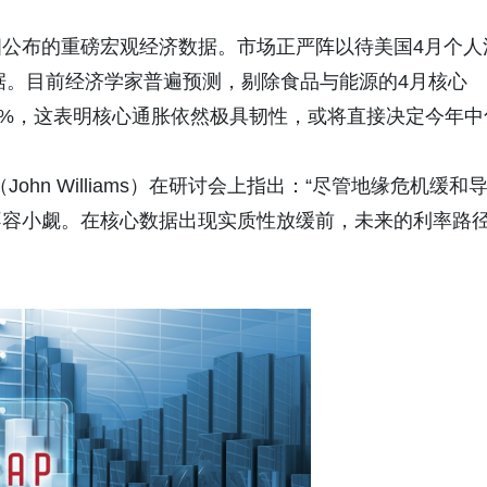
四公布的重磅宏观经济数据。市场正严阵以待美国
4月个人
数据。目前经济学家普遍预测，剔除食品与能源的4月核心
3.3%，这表明核心通胀依然极具韧性，或将直接决定今年中
John Williams）在研讨会上指出：“尽管地缘危机缓和
不容小觑。在核心数据出现实质性放缓前，未来的利率路