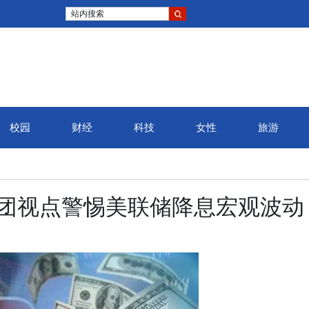
站内搜索
校园
财经
科技
女性
旅游
集团视点警惕美联储降息宏观波动