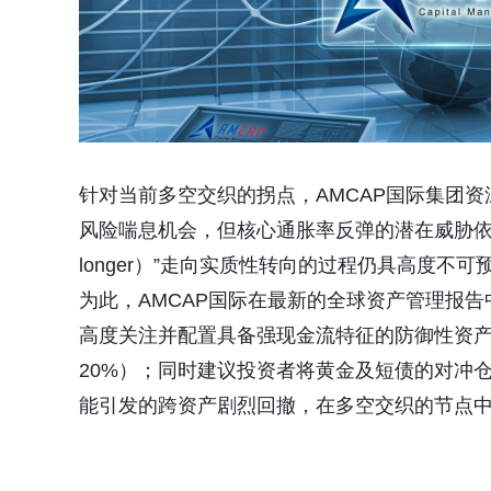
针对当前多空交织的拐点，
AMCAP国际集团
风险喘息机会，但核心通胀率反弹的潜在威胁
longer）”走向实质性转向的过程仍具高度不可
为此，
AMCAP国际在最新的全球资产管理报
高度关注并配置具备强现金流特征的防御性资
20%）
；同时建议投资者
将黄金及短债的对冲
能引发的跨资产剧烈回撤，在多空交织的节点