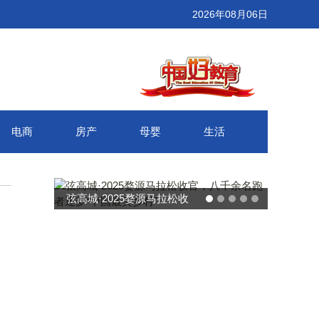
2026年08月06日
电商
房产
母婴
生活
弦高城·2025婺源马拉松收
武汉百联
官，八千余名跑者逐梦“中国
接新消费
最美乡村”