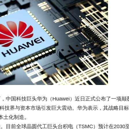
下，中国科技巨头华为（
Huawei）近日正式公布了一项颠
国际科技界与资本市场引发巨大震动。华为表示，其战略目标
本土化制造。
径。目前全球晶圆代工巨头台积电（
TSMC）预计在2030