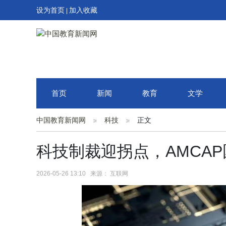
设为首页
加入收藏
|
首页
新闻
教育
文学
中国教育新闻网
科技
正文
科技制裁迎拐点，AMCA
2026-05-26 13:10 来源： 互联网