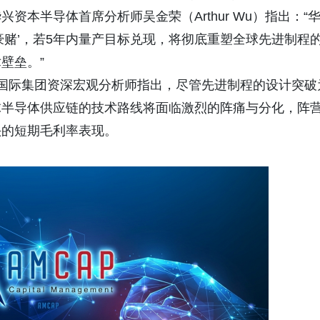
兴资本半导体首席分析师吴金荣（Arthur Wu）指出：“
豪赌’，若5年内量产目标兑现，将彻底重塑全球先进制程
壁垒。”
P国际集团资深宏观分析师指出，尽管先进制程的设计突破
球半导体供应链的技术路线将面临激烈的阵痛与分化，阵
头的短期毛利率表现。