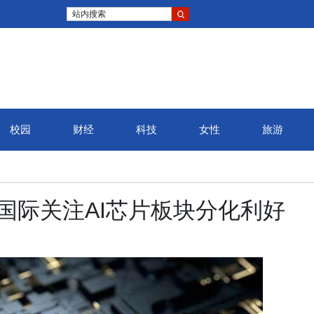
站内搜索
校园
财经
科技
女性
旅游
P国际关注AI芯片板块分化利好