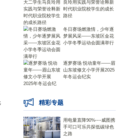
良玲用实践与荣誉诠释新
时代职业院校学生的成长
路径
冬日赛场燃激情，少年逐
梦展风采——东坡区金花
小学冬季运动会圆满举行
逐梦赛场 悦动童年——眉
山东坡修文小学开展2025
年冬运会纪实
精彩专题
移
用电量直降90%----威图携
手可口可乐共探低碳绿色
之路