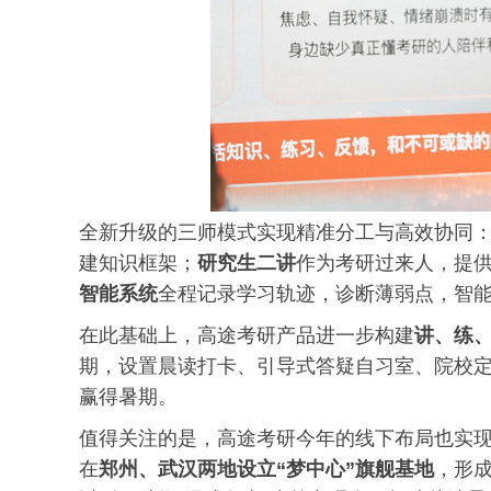
全新升级的三师模式实现精准分工与高效协同
建知识框架；
研究生二讲
作为考研过来人，提
智能系统
全程记录学习轨迹，诊断薄弱点，智能
在此基础上，高途考研产品进一步构建
讲、练
期，设置晨读打卡、引导式答疑自习室、院校
赢得暑期。
值得关注的是，高途考研今年的线下布局也实
在
郑州、武汉两地设立“梦中心”旗舰基地
，形成