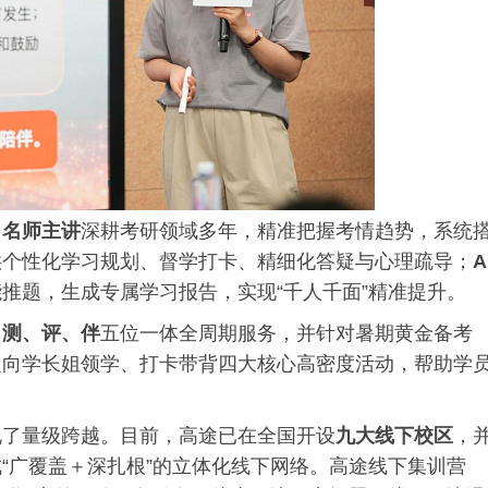
：
名师主讲
深耕考研领域多年，精准把握考情趋势，系统
供个性化学习规划、督学打卡、精细化答疑与心理疏导；
A
推题，生成专属学习报告，实现“千人千面”精准提升。
、测、评、伴
五位一体全周期服务，并针对暑期黄金备考
定向学长姐领学、打卡带背四大核心高密度活动，帮助学
现了量级跨越。目前，高途已在全国开设
九大线下校区
，
“广覆盖＋深扎根”的立体化线下网络。高途线下集训营