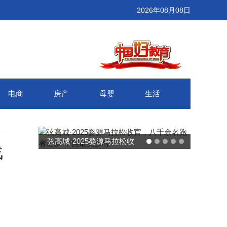
2026年08月08日
电商
房产
母婴
生活
武汉百联奥莱年度感恩季 承
战
接新消费势能 推动城市年末
消费增长