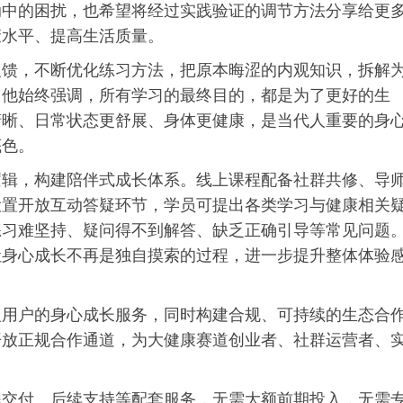
动中的困扰，也希望将经过实践验证的调节方法分享给更
康水平、提高生活质量。
反馈，不断优化练
习
方法，把原本晦涩的内观知识，拆解
。他始终强调，所有学
习
的最终目的，都是为了更好的生
清晰、日常状态更舒展、身体更健康，是当代人重要的身
底色。
逻辑，构建陪伴式成长体系。线上课程配备社群共修、导
设置开放互动答疑环节，学员可提出各类学
习
与健康相关
练
习
难坚持、疑问得不到解答、缺乏正确引导等常见问题
让身心成长不再是独自摸索的过程，进一步提升整体体验
人用户的身心成长服务，同时构建合规、可持续的生态合
开放正规合作通道，为大健康赛道创业者、社群运营者、
程交付、后续支持等配套服务，无需大额前期投入，无需