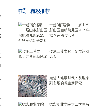
精彩推荐
练
一起“趣”运动 ——眉山市
身
彭山区启航幼儿园2025年
成
秋季运动会活动
生
传承三苏文脉，绽放运动
风采
健
的
走进大健康时代：从理念
下
到市场的养生新探索
。
吸
紧
德宏职业学院大二学生马