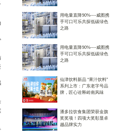
多
用电量直降90%----威图携
手可口可乐共探低碳绿色
为
之路
心
用电量直降90%----威图携
手可口可乐共探低碳绿色
师
之路
疑
。
仙津饮料新品 “果汁饮料”
感
系列上市：广东老字号品
牌，匠心诠释岭南风味
作
实
潘多拉饮食集团荣获金旗
奖奖项！四项大奖彰显卓
越品牌实力
专