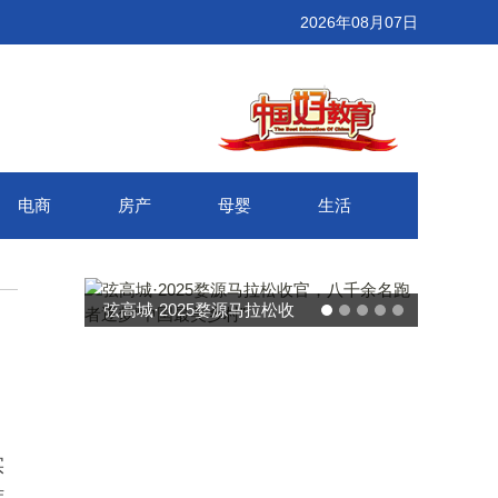
2026年08月07日
电商
房产
母婴
生活
弦高城·2025婺源马拉松收
官，八千余名跑者逐梦“中国
最美乡村”
实
难