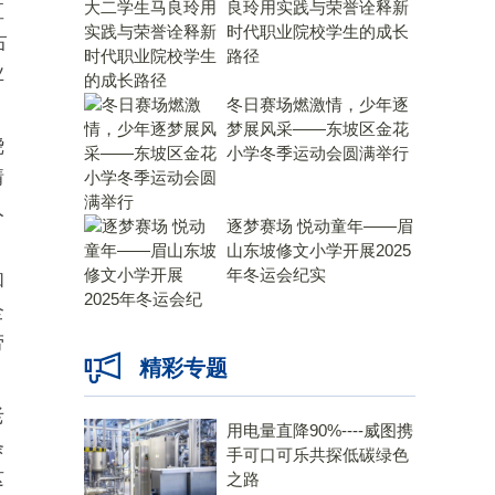
良玲用实践与荣誉诠释新
直
时代职业院校学生的成长
占
路径
业
冬日赛场燃激情，少年逐
梦展风采——东坡区金花
绕
小学冬季运动会圆满举行
情
人
逐梦赛场 悦动童年——眉
山东坡修文小学开展2025
年冬运会纪实
和
全
劳
精彩专题
老
用电量直降90%----威图携
条
手可口可乐共探低碳绿色
这
之路