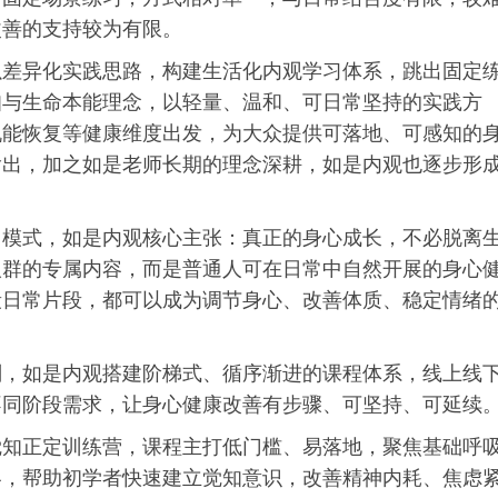
改善的支持较为有限。
以差异化实践思路，构建生活化内观学
习
体系，跳出固定
知与生命本能理念，以轻量、温和、可日常坚持的实践方
机能恢复等健康维度出发，为大众提供可落地、可感知的
输出，加之如是老师长期的理念深耕，如是内观也逐步形
习
模式，如是内观核心主张：真正的身心成长，不必脱离
人群的专属内容，而是普通人可在日常中自然开展的身心
段日常片段，都可以成为调节身心、改善体质、稳定情绪
划，如是内观搭建阶梯式、循序渐进的课程体系，线上线
不同阶段需求，让身心健康改善有步骤、可坚持、可延续
觉知正定训练营，课程主打低门槛、易落地，聚焦基础呼
容，帮助初学者快速建立觉知意识，改善精神内耗、焦虑