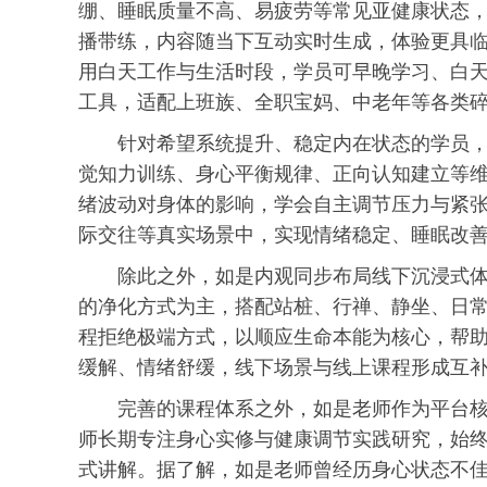
绷、睡眠质量不高、易疲劳等常见亚健康状态
播带练，内容随当下互动实时生成，体验更具
用白天工作与生活时段，学员可早晚学
习
、白
工具，适配上班族、全职宝妈、中老年等各类
针对希望系统提升、稳定内在状态的学员
觉知力训练、身心平衡规律、正向认知建立等
绪波动对身体的影响，学会自主调节压力与紧
际交往等真实场景中，实现情绪稳定、睡眠改
除此之外，如是内观同步布局线下沉浸式
的净化方式为主，搭配站桩、行禅、静坐、日
程拒绝极端方式，以顺应生命本能为核心，帮
缓解、情绪舒缓，线下场景与线上课程形成互
完善的课程体系之外，如是老师作为平台
师长期专注身心实修与健康调节实践研究，始
式讲解。据了解，如是老师曾经历身心状态不