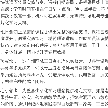
，快速适应轻量实修节奏。课程门槛亲民，课程采用线上
临在感；学
习
时间安排在每日早 7 点前、晚 8 点半后，不
天实践；仅需一部手机即可在家参与，无需特殊场地与专
碎片化学
习
人群。
，七日觉知正见进阶课程提供更完整的内容支持。课程围
维度展开，侧重实修练
习
、精简理论讲解，帮助学员认识
张状态，建立稳定内心秩序，将方法应用于家庭、工作、
善、身体舒展、精力提升等健康效果。
体验板块，打造广州区域三日身心净化实修营。以科学温
常共修等多元练
习
，辅以专业复谷指导与日常陪伴答疑，
助学员短暂抽离高压环境，促进身体放松、代谢改善、疲
补，构建完整的成长闭环。
核心引领者，为整套生活化学
习
理念提供稳定支撑。如是
终秉持中正、务实、落地的教学风格，拒绝空洞理论与教
佳的阶段，通过持续内观实践实现自我调节与改善，正因