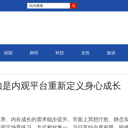
站内搜索
校园
财经
科技
女性
旅游
如是内观平台重新定义身心成长
滋养、内在成长的需求稳步提升。市面上冥想疗愈、静态
、固定场景练
习
，方式相对单一，与日常结合度有限，较