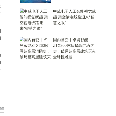
化
中威电子人工智能视觉赋
转
能 架空输电线路迎来“智
慧之眼”
如
的
国内首套丨卓翼智能
ZTX260改写超高层消防
史，破局超高层建筑灭火
领
全球性难题
的
身
佳佳