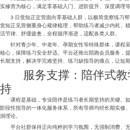
实修营为核心，满足零基础入门、进阶提升、深度调理
3 日觉知正定营面向零基础人群，以极简觉察练
习
帮
觉知正见营侧重身心规律梳理，帮助练
习
者减少内耗、稳
活节律、舒缓疲惫，全程循序渐进，适配各类人群。
针对青少年、中老年、孕期女性等特殊群体，课程
核心，保障练
习
安全舒适。平台还推出陪跑会员服务，
长期支持，解决学完难坚持、练
习
缺指导的痛点，让短
服务支撑：陪伴式教
持
课程是基础，专业陪伴是练
习
者长期坚持的关键。
阶段性指导的一体化服务体系，所有导师均经长期实修
洞理论。
平台社群保持正向纯粹的学
习
氛围，无强制消费、