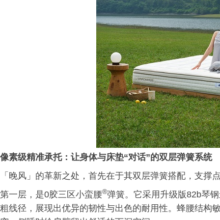
像素级精准承托：让身体与床垫
“
对话
”
的双层弹簧系统
「晚风」的革新之处，首先在于其双层弹簧搭配，支撑
®
第一层，是0胶三区小蛮腰
弹簧。它采用升级版82b琴钢
粗线径，展现出优异的韧性与出色的耐用性。蜂腰结构