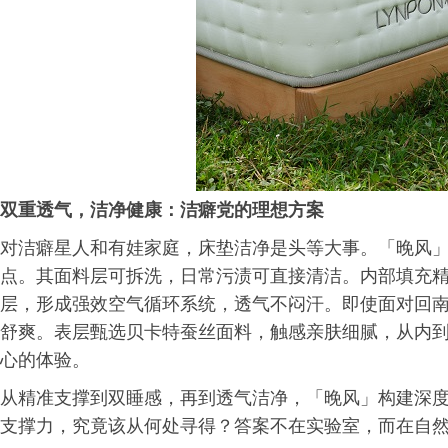
双重透气，洁净健康：洁癖党的
理想方案
对洁癖星人和有娃家庭，床垫洁净是头等大事。「晚风
点。其面料层可拆洗，日常污渍可直接清洁。内部填充精
层，形成强效空气循环系统，透气不闷汗。即使面对回
舒爽。表层甄选贝卡特蚕丝面料，触感亲肤细腻，从内
心的体验。
从精准支撑到双睡感，再到透气洁净，「晚风」构建深
支撑力，究竟该从何处寻得？答案不在实验室，而在自