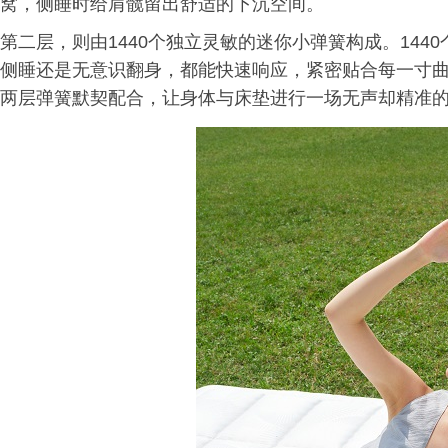
窝，侧睡时给肩髋留出舒适的下沉空间。
第二层，则由1440个独立灵敏的迷你小弹簧构成。14
侧睡还是无意识翻身，都能快速响应，紧密贴合每一寸
两层弹簧默契配合，让身体与床垫进行一场无声却精准的“