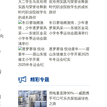
良玲用实践与荣誉诠释新
时代职业院校学生的成长
路径
冬日赛场燃激情，少年逐
梦展风采——东坡区金花
动
小学冬季运动会圆满举行
向
逐梦赛场 悦动童年——眉
持
山东坡修文小学开展2025
年冬运会纪实
，
看
精彩专题
用电量直降90%----威图携
期
手可口可乐共探低碳绿色
技
之路