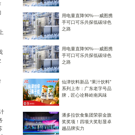
作
构
用电量直降90%----威图携
手可口可乐共探低碳绿色
之路
上
。
用电量直降90%----威图携
我
手可口可乐共探低碳绿色
业
之路
会
仙津饮料新品 “果汁饮料”
系列上市：广东老字号品
牌，匠心诠释岭南风味
计
潘多拉饮食集团荣获金旗
务
奖奖项！四项大奖彰显卓
苏
越品牌实力