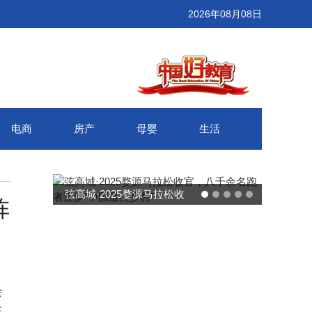
2026年08月08日
电商
房产
母婴
生活
弦高城·2025婺源马拉松收
阵
官，八千余名跑者逐梦“中国
最美乡村”
会
在