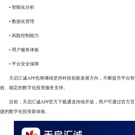
• 智能化分析
• 数据化管理
• 风险控制能力
• 用户服务体验
• 平台安全保障
天启汇诚APP也将继续坚持科技创新发展方向，不断提升平台智
效、稳定的数字化投资服务支持。
目前，天启汇诚APP官方下载通道持续开放，用户可通过官方页
捷的数字化投资新体验。