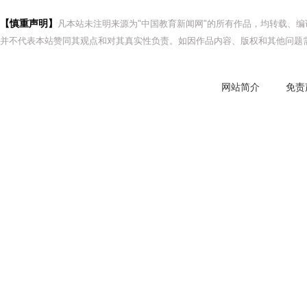
【慎重声明】
凡本站未注明来源为"中国教育新闻网"的所有作品，均转载、
并不代表本站赞同其观点和对其真实性负责。如因作品内容、版权和其他问题需
网站简介
免责