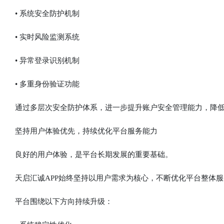
• 系统安全防护机制
• 实时风险监测系统
• 异常登录识别机制
• 多重身份验证功能
通过多层次安全防护体系，进一步提升账户安全管理能力，降低
坚持用户体验优先，持续优化平台服务能力
良好的用户体验，是平台长期发展的重要基础。
天启汇诚APP始终坚持以用户需求为核心，不断优化平台整体服
平台围绕以下方向持续升级：