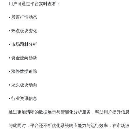
用户可通过平台实时查看：
• 股票行情动态
• 热点板块变化
• 市场题材分析
• 资金流向趋势
• 涨停数据追踪
• 龙头板块动向
• 行业资讯信息
通过更加清晰的数据展示与智能化分析服务，帮助用户提升信息
与此同时，平台还不断优化系统响应能力与运行效率，在市场波