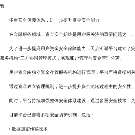
验。
多重安全保障体系，进一步提升资金安全能力
在金融服务领域，资金安全始终是用户最关注的重要问题之一
为了进一步提升用户资金安全保障能力，天启汇诚平台建立了完善的三
服务机构”三方协同管理模式，实现账户管理与资金管理分离。
用户资金由独立资金存管服务机构进行管理，平台严格遵循相关
通过资金独立管理机制，进一步提升资金流转过程中的安全性、
同时，平台持续加强整体安全体系建设，通过多重安全技术，为
目前平台已部署多项安全防护机制，包括：
• 数据加密传输技术