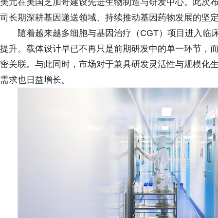
美元在美国芝加哥建设先进生物制造与研发中心。此次
司长期深耕基因递送领域、持续推动基因药物发展的坚
随着越来越多细胞与基因治疗（CGT）项目进入临
提升。载体设计早已不再只是前期研发中的单一环节，
密关联。与此同时，市场对于兼具研发灵活性与规模化
需求也日益增长。