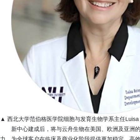
▲ 西北大学范伯格医学院细胞与发育生物学系主任Luisa Irue
新中心建成后，将与云舟生物在美国、欧洲及亚洲
力，为全球客户在临床及商业化阶段提供更加稳定、高