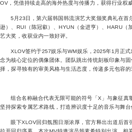
OV，凭借持续走高的海外热度与传播力，获得行业权
5月23日，第六届韩国韩流演艺大奖颁奖典礼在首尔
逊）、RUI（陈冠叡）、HYUN（金进亨）、HARU（
艺大奖，收获业内一致好评。
XLOV签约于257娱乐与WM娱乐，2025年1月正式出
念为核心定位的偶像团体。团队跳出传统刻板印象与固
择，探寻独有的审美风格与生活态度，传递多元包容的
组合名称融合代表无限可能的符号「X」与象征真
坚持探索专属艺术路线，打造辨识度十足的音乐与舞台
眼下XLOV回归氛围日渐浓厚，官方释出出道后首张
拉开回归序幕。本次MV特邀演员韩素希特别出演，相