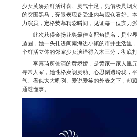
少女黄娇娇鲜活讨喜、灵气十足，凭借极具烟
的突围黑马，亮眼表现备受业内与观众看好。本次
力演员，定格荧幕精彩瞬间，见证每一位实力
此次获得金扬花奖最佳女配角提名，是业
适圈，她一头扎进闽南海边小镇的市井生活里
个鲜活立体的邻家少女演绎得入木三分，彻底
李嘉琦所饰演的黄娇娇，是黄家一家人里
寻常人家，她性格爽朗灵动、心思剔透玲珑，
气。看似大大咧咧、爱说爱笑的外表之下，却
通透懂事。