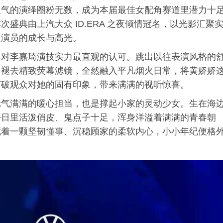
火气的演绎圈粉无数，成为本届最佳女配角赛道里潜力十
盛典由上汽大众 ID.ERA 之夜倾情冠名，以光影汇聚
派演员的成长与高光。
界对李嘉琦演技实力最直观的认可。跳出以往表演风格的
，褪去精致荧幕滤镜，全然融入平凡烟火日常，将黄娇娇
打破观众对她的固有印象，带来满满的视听惊喜。
元气满满的暖心担当，也是撑起小家的灵动少女。生在海
平日里活泼俏皮、鬼点子十足，浑身洋溢着满满的青春朝
藏着一颗坚韧懂事、沉稳顾家的柔软内心，小小年纪便格