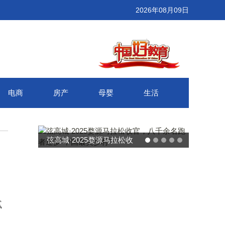
2026年08月09日
电商
房产
母婴
生活
武汉百联奥莱年度感恩季 承
接新消费势能 推动城市年末
消费增长
、
腻