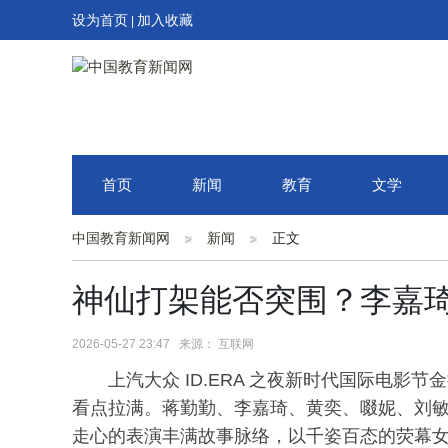
设为首页
加入收藏
|
首页
新闻
教育
文学
中国教育新闻网
新闻
正文
神仙打架能否突围？李嘉
2026-05-27 23:47 来源： 互联网
上汽大众 ID.ERA 之夜新时代国际电
看点拉满。蒋勤勤、李嘉琦、黄奕、啜妮、刘
走心的表演丰满故事脉络，以千姿百态的荧幕