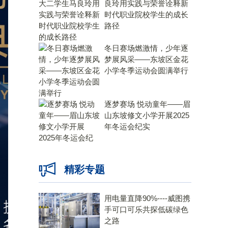
良玲用实践与荣誉诠释新
时代职业院校学生的成长
路径
冬日赛场燃激情，少年逐
梦展风采——东坡区金花
小学冬季运动会圆满举行
逐梦赛场 悦动童年——眉
山东坡修文小学开展2025
年冬运会纪实
精彩专题
用电量直降90%----威图携
手可口可乐共探低碳绿色
之路