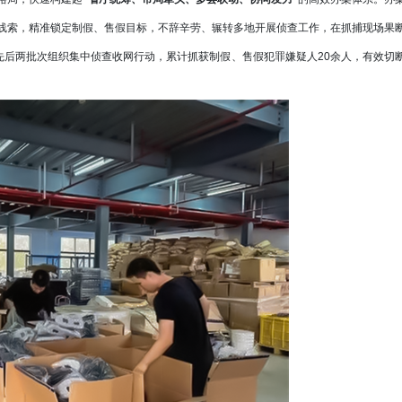
线索，精准锁定制假、售假目标，不辞辛劳、辗转多地开展侦查工作，在抓捕现场果
间先后两批次组织集中侦查收网行动，累计抓获制假、售假犯罪嫌疑人20余人，有效切