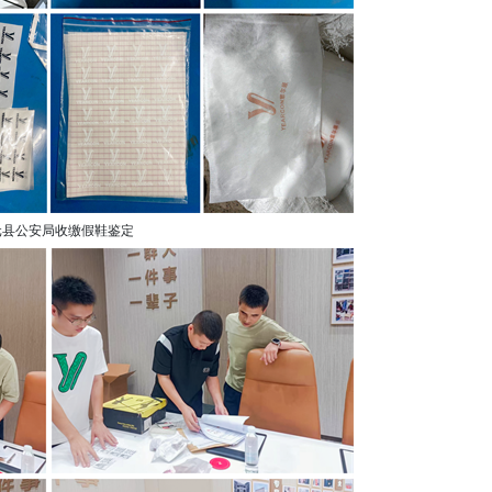
元县公安局收缴假鞋鉴定