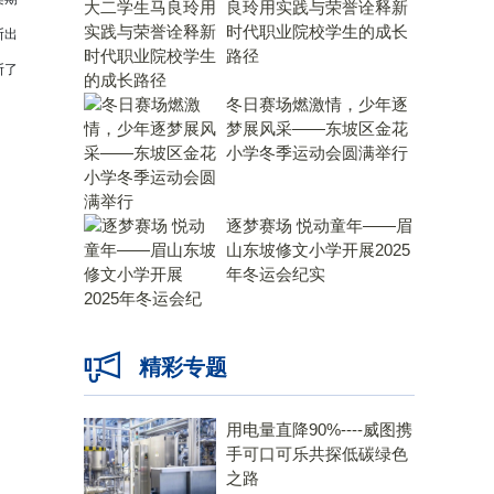
良玲用实践与荣誉诠释新
时代职业院校学生的成长
断出
路径
断了
冬日赛场燃激情，少年逐
梦展风采——东坡区金花
小学冬季运动会圆满举行
逐梦赛场 悦动童年——眉
山东坡修文小学开展2025
年冬运会纪实
精彩专题
用电量直降90%----威图携
手可口可乐共探低碳绿色
之路