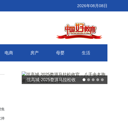
2026年08月08日
电商
房产
母婴
生活
武汉百联奥莱年度感恩季 承
接新消费势能 推动城市年末
消费增长
聚焦
支持