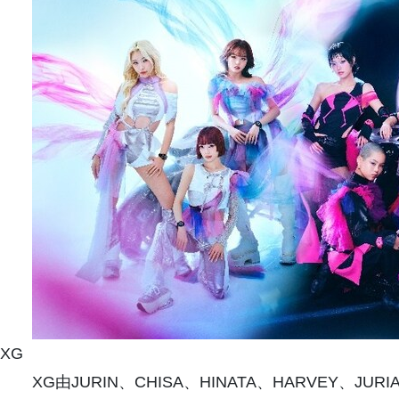
XG
XG由JURIN、CHISA、HINATA、HARVEY、J