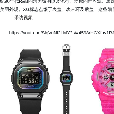
纪90年代R&B的活力氛围以及流行、动感的世界观。
美丽外观。XG标志点缀于表盘、表带环及后盖，这些细
采访视频
https://youtu.be/SlgVuNl2LMY?si=4598rHGXfav1R