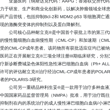
亚盛医药（纳斯达克代码：AAPG；香港联交所代码
力于研发、生产和商业化创新药，以解决肿瘤领域全球
药产品管线，包括抑制Bcl-2和 MDM2-p53 等细
现的激酶突变体的抑制剂以及蛋白降解剂。
公司核心品种耐立克®是中国首个获批上市的第三代BC
的慢性髓细胞白血病慢性期（CML-CP）和加速期（CML
受的CML-CP成年患者。该药物所有获批适应症均已被
医药正在开展耐立克®三项全球注册III期临床研究，分别
疗新诊断费城染色体阳性急性淋巴细胞白血病（Ph+ ALL）
许可的评估耐立克®治疗经治CML-CP成年患者的POLARI
者的POLARIS-3研究。
公司另一重磅品种利生妥®是一款用于治疗多种血液系
中国国家药品监督管理局（NMPA）批准，用于治疗既往
抑制剂在内的系统治疗的成人慢性淋巴细胞白血病/小淋巴