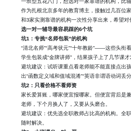
一班型五花八门，想选对一家靠谱的机构，比
作为扎根北京多年的教育博主，接触过几百位家
和3家实测靠谱的机构一次性分享出来，希望对
选一对一辅导最容易踩的6个坑
坑1：专挑“名师包装”的机构
“清北名师”“高考状元”“十年教龄”——这些
学生包装成“金牌讲师”，结果孩子上了几节课
避坑建议：试听课重点看老师能不能直接点出孩
出“函数定义域和值域混淆”“英语非谓语动词丢
坑2：只看价格不看师资
家长爱算账，哪家便宜报哪家。但便宜背后是
老师，下个月换人了，又要从头磨合。
避坑建议：优先选全职教师占比高的机构。全
随时解决。