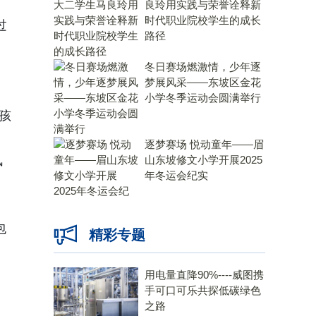
良玲用实践与荣誉诠释新
时代职业院校学生的成长
过
路径
冬日赛场燃激情，少年逐
梦展风采——东坡区金花
小学冬季运动会圆满举行
孩
逐梦赛场 悦动童年——眉
风
山东坡修文小学开展2025
年冬运会纪实
包
精彩专题
用电量直降90%----威图携
手可口可乐共探低碳绿色
之路