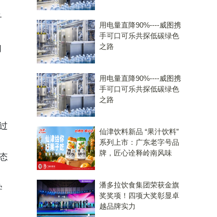
子
用电量直降90%----威图携
手可口可乐共探低碳绿色
之路
习
用电量直降90%----威图携
手可口可乐共探低碳绿色
之路
过
仙津饮料新品 “果汁饮料”
系列上市：广东老字号品
牌，匠心诠释岭南风味
态
潘多拉饮食集团荣获金旗
学
奖奖项！四项大奖彰显卓
越品牌实力