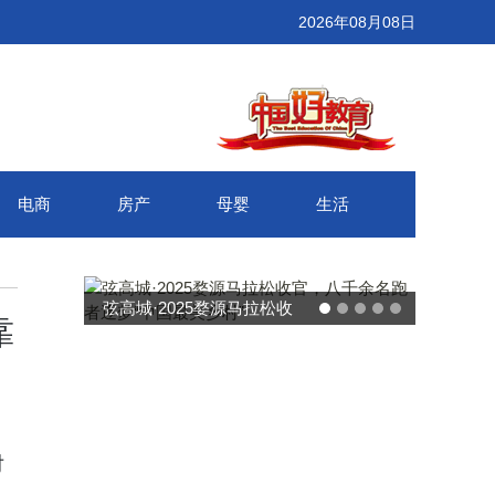
2026年08月08日
电商
房产
母婴
生活
弦高城·2025婺源马拉松收
靠
官，八千余名跑者逐梦“中国
最美乡村”
对