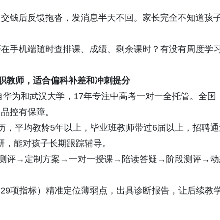
，交钱后反馈拖沓，发消息半天不回。家长完全不知道孩
否在手机端随时查排课、成绩、剩余课时？有没有周度学
职教师，适合偏科补差和冲刺提分
自华为和武汉大学，17年专注中高考一对一全托管。全国
，品控有保障。
学历，平均教龄5年以上，毕业班教师带过6届以上，招聘通
研，能对孩子长期跟踪辅导。
准测评→定制方案→一对一授课→陪读答疑→阶段测评→动
，29项指标）精准定位薄弱点，出具诊断报告，让后续教