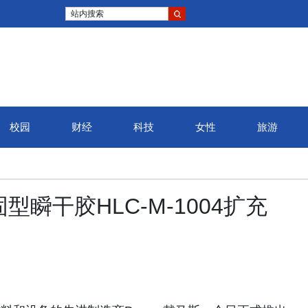
站内搜索
校园
财经
科技
女性
旅游
型瞬干胶HLC‑M‑1004扩充