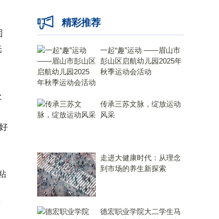
精彩推荐
固
光
一起“趣”运动 ——眉山市
彭山区启航幼儿园2025年
秋季运动会活动
处
传承三苏文脉，绽放运动
风采
好
走进大健康时代：从理念
到市场的养生新探索
粘
环
德宏职业学院大二学生马