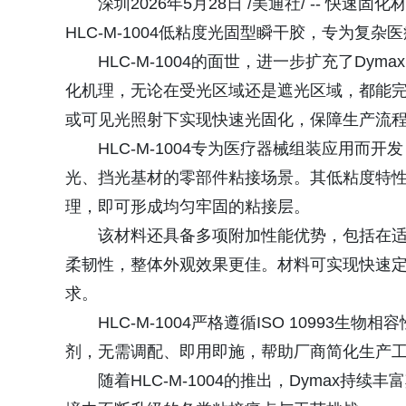
深圳2026年5月28日 /美通社/ -- 快
HLC‑M‑1004低粘度光固型瞬干胶，专为复
HLC‑M‑1004的面世，进一步扩充了Dy
化机理，无论在受光区域还是遮光区域，都能
或可见光照射下实现快速光固化，保障生产流
HLC‑M‑1004专为医疗器械组装应用
光、挡光基材的零部件粘接场景。其低粘度特
理，即可形成均匀牢固的粘接层。
该材料还具备多项附加性能优势，包括在适
柔韧性，整体外观效果更佳。材料可实现快速
求。
HLC‑M‑1004严格遵循ISO 1099
剂，无需调配、即用即施，帮助厂商简化生产
随着HLC‑M‑1004的推出，Dymax