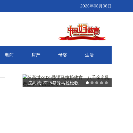
2026年08月08日
电商
房产
母婴
生活
弦高城·2025婺源马拉松收
官，八千余名跑者逐梦“中国
最美乡村”