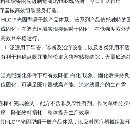
速固化材料和设备的先进制造商Dymax戴马斯，今日正式推出
杂医疗器械高效组装量身打造。
max HLC™光固型瞬干胶产品体系。该系列产品依托独特的
完成固化：在遮光区域实现接触瞬干固化，在低强度紫外
程高效且平稳运行。
而开发，广泛适用于导管、诊断及治疗设备，以及各类采用不透
性有利于精确点胶并能轻松渗入狭窄粘接缝隙，无需底涂
当光照固化条件下可有效降低"白化"现象、固化后保持良
定位固化，可满足医疗器械高产能、流水线量产的生产需
3生物相容性标准完成检测，配方不含非反应性溶剂。作为单组分胶
工序、降低物料损耗，整体提升生产效率。
持续丰富其HLC™光固型瞬干胶产品体系，以应对医疗器械组装