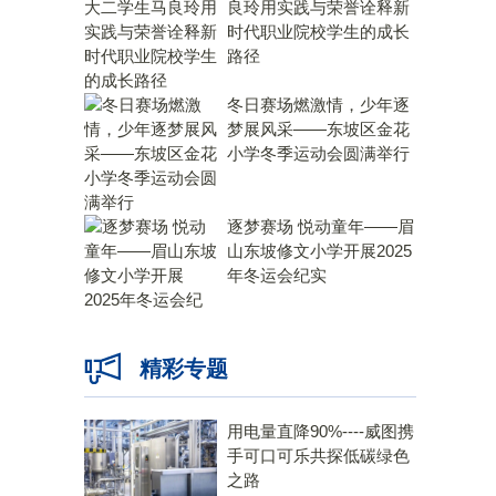
良玲用实践与荣誉诠释新
时代职业院校学生的成长
路径
冬日赛场燃激情，少年逐
梦展风采——东坡区金花
小学冬季运动会圆满举行
逐梦赛场 悦动童年——眉
山东坡修文小学开展2025
年冬运会纪实
精彩专题
用电量直降90%----威图携
手可口可乐共探低碳绿色
之路