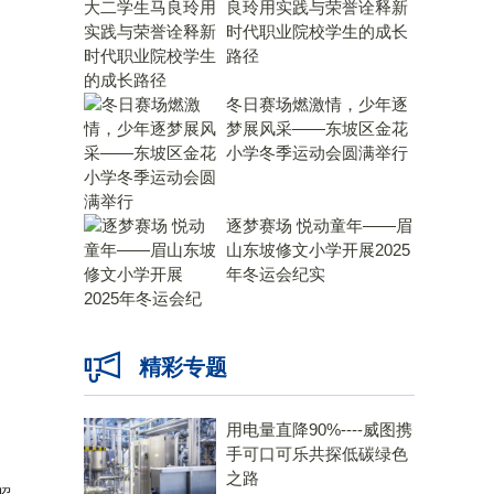
良玲用实践与荣誉诠释新
时代职业院校学生的成长
路径
冬日赛场燃激情，少年逐
梦展风采——东坡区金花
小学冬季运动会圆满举行
逐梦赛场 悦动童年——眉
山东坡修文小学开展2025
年冬运会纪实
精彩专题
用电量直降90%----威图携
手可口可乐共探低碳绿色
之路