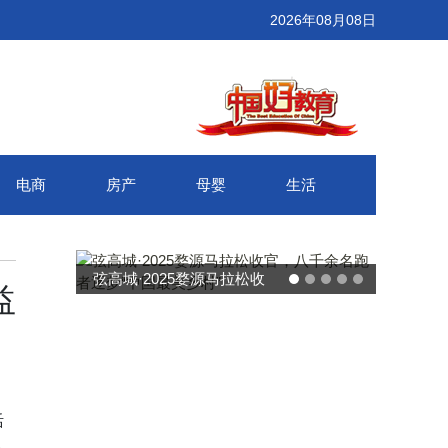
2026年08月08日
电商
房产
母婴
生活
高城·2025婺源马拉松收
武汉百联奥莱年度感恩季
益
，八千余名跑者逐梦“中国
接新消费势能 推动城市
最美乡村”
消费增长
活