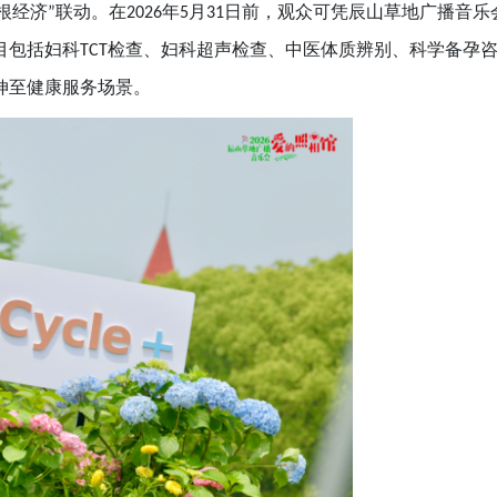
根经济
联动。在
年
月
日前，观众可凭辰山草地广播音乐
”
2026
5
31
目包括妇科
检查、妇科超声检查、中医体质辨别、科学备孕
TCT
伸至健康服务场景。