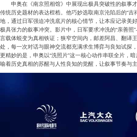
申奥在《南京照相馆》中展现出极具突破性的叙事才
传统历史题材的表达桎梏。他巧妙选取南京沦陷后的“吉
地，通过日军强迫冲洗底片的核心情节，让本应记录美
极具张力的叙事冲突。影片中，日军要求冲洗的“亲善照
言载体蜕变为真相铁证；狭窄空间内，邮差阿昌、翻译
处，每一次对话与眼神交流都充满求生博弈与良知试探
更精妙的是，申奥以“洗照片”这一核心动作串联全片，
喻着历史真相的苏醒与人性良知的觉醒，让叙事节奏与