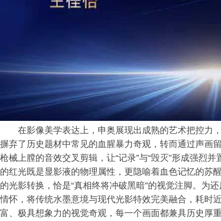
在影像美学表达上，申奥展现出成熟的艺术把控力
摒弃了历史题材中常见的
血腥
暴力奇观，转而通过声画
枪械上膛的音效交叉剪辑，让“记录”与“毁灭”形成强烈
的红光既是显影液的物理属性，更隐喻着血色记忆的苏
的光影转换，恰是“真相终将冲破黑暗”的视觉注脚。为
情怀，将传统水墨意境与现代光影特效完美融合，耗时
富、极具想象力的视觉奇观，每一个画面都兼具历史厚