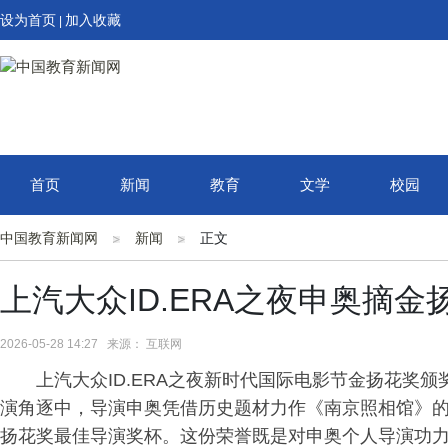
设为首页
加入收藏
|
首页
新闻
教育
文学
校园
中国教育新闻网
新闻
正文
上汽大众ID.ERA之夜申奥摘
2026-05-28 14:27 来源： 互联网
上汽大众ID.ERA之夜新时代国际电影节金扬花奖
演角逐中，导演申奥凭借历史题材力作《南京照相馆》
扬花奖最佳导演奖杯。这份荣誉既是对申奥个人导演功