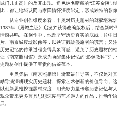
城门几丈高》的反复出现、角色姓名暗藏的“江苏金陵”
比，都让地域认同与家国情怀深度绑定，形成独特的影
从专业创作维度来看，申奥对历史题材的驾驭堪称
1987年《屠城血证》启发并获得改编版权后，结合新
情感共鸣。在创作中，他既坚守历史真实的底线，片中日
片、南京城废墟影像等，以铁证戳破侵略者的谎言；又注
历史记忆的传承过程变得具象可感，避免了历史题材的枯
让《南京照相馆》既成为唤醒集体记忆的“影像教科书”
史题材创作提供了宝贵的借鉴范本。
申奥凭借《南京照相馆》斩获最佳导演，不仅是对
励导演深耕现实历史题材、探索艺术创新的价值导向。
以创新思维挖掘题材深度，用光影力量传递历史记忆与
观众带来更多兼具思想深度与艺术魅力的作品，推动华
展。