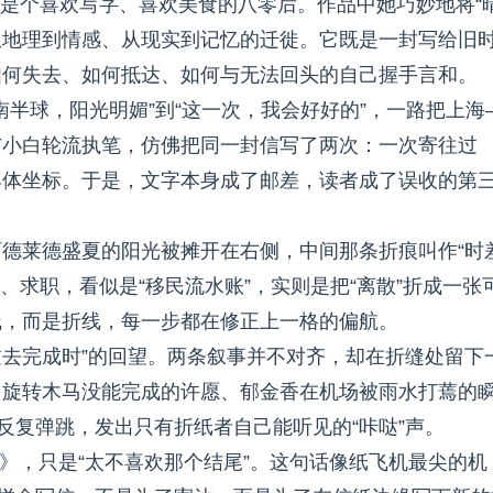
，是个喜欢写字、喜欢美食的八零后。作品中她巧妙地将“
场从地理到情感、从现实到记忆的迁徙。它既是一封写给旧
如何失去、如何抵达、如何与无法回头的自己握手言和。
从“南半球，阳光明媚”到“这一次，我会好好的”，一路把上海
与小白轮流执笔，仿佛把同一封信写了两次：一次寄往过
具体坐标。于是，文字本身成了邮差，读者成了误收的第
德莱德盛夏的阳光被摊开在右侧，中间那条折痕叫作“时
、求职，看似是“移民流水账”，实则是把“离散”折成一张
线，而是折线，每一步都在修正上一格的偏航。
过去完成时”的回望。两条叙事并不对齐，却在折缝处留下
、旋转木马没能完成的许愿、郁金香在机场被雨水打蔫的
反复弹跳，发出只有折纸者自己能听见的“咔哒”声。
7》，只是“太不喜欢那个结尾”。这句话像纸飞机最尖的机