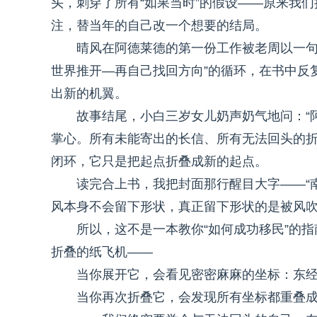
头，刺穿了所有“如果当时”的假设——原来我
注，替当年的自己改一个想要的结局。
晴风在阿德莱德的第一份工作被老周以一句
世界推开—再自己找回方向”的循环，在书中反
出新的机翼。
故事结尾，小白三岁女儿奶声奶气地问：“
掌心。所有未能寄出的长信、所有无法回头的
闭环，它只是把起点折叠成新的起点。
读完合上书，我把封面那行醒目大字——“
风本身不会留下形状，真正留下形状的是被风
所以，这不是一本教你“如何成功移民”的指
折叠的纸飞机——
当你展开它，会看见密密麻麻的坐标：东经 121
当你再次折叠它，会发现所有坐标都重叠