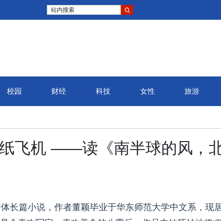
站内搜索
校园
财经
科技
女性
旅游
成纸飞机 ——读《南半球的风，
传体长篇小说，作者董颖毕业于华东师范大学中文系，现