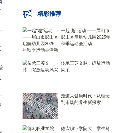
晴
时
精彩推荐
—
一起“趣”运动 ——眉山市
彭山区启航幼儿园2025年
秋季运动会活动
三
传承三苏文脉，绽放运动
差
风采
可
一
走进大健康时代：从理念
到市场的养生新探索
瞬
德宏职业学院大二学生马