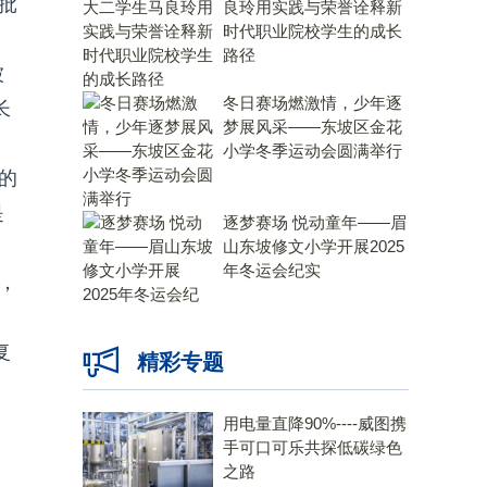
批
良玲用实践与荣誉诠释新
时代职业院校学生的成长
路径
被
冬日赛场燃激情，少年逐
长
梦展风采——东坡区金花
小学冬季运动会圆满举行
的
是
逐梦赛场 悦动童年——眉
山东坡修文小学开展2025
年冬运会纪实
，
复
精彩专题
用电量直降90%----威图携
手可口可乐共探低碳绿色
之路