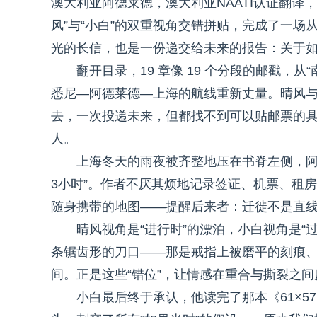
澳大利亚阿德莱德，澳大利亚NAATI认证翻译
风”与“小白”的双重视角交错拼贴，完成了一
光的长信，也是一份递交给未来的报告：关于
翻开目录，19 章像 19 个分段的邮戳，
悉尼—阿德莱德—上海的航线重新丈量。晴风
去，一次投递未来，但都找不到可以贴邮票的
人。
上海冬天的雨夜被齐整地压在书脊左侧，阿
3小时”。作者不厌其烦地记录签证、机票、租房
随身携带的地图——提醒后来者：迁徙不是直
晴风视角是“进行时”的漂泊，小白视角是“
条锯齿形的刀口——那是戒指上被磨平的刻痕
间。正是这些“错位”，让情感在重合与撕裂之间
小白最后终于承认，他读完了那本《61×5