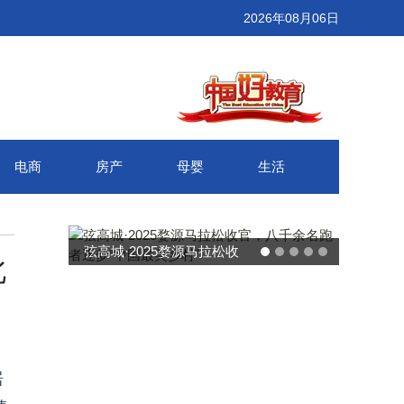
2026年08月06日
电商
房产
母婴
生活
弦高城·2025婺源马拉松收
北
官，八千余名跑者逐梦“中国
最美乡村”
居