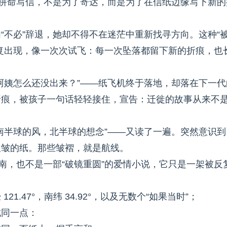
们拼命写信，不是为了寄达，而是为了在信纸边缘写下新的
“不必”辞退，她却不得不在迷茫中重新找寻方向。这种“
复出现，像一次次试飞：每一次坠落都留下新的折痕，也
阿姨怎么还没出来？”——纸飞机终于落地，却落在下一代
折痕，被孩子一句话轻轻接住，宣告：迁徙的故事从来不
南半球的风，北半球的想念”——又读了一遍。突然意识到
吹皱的纸。那些皱褶，就是航线。
南，也不是一部“破镜重圆”的爱情小说，它只是一架被反
.47°，南纬 34.92°，以及无数个“如果当时”；
成同一点：