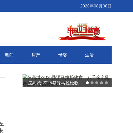
2026年08月08日
电商
房产
母婴
生活
武汉百联奥莱年度感恩季 承
力
接新消费势能 推动城市年末
消费增长
左
未