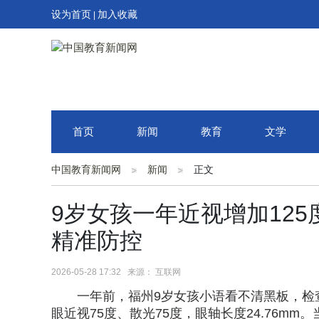
设为首页
加入收藏
|
首页
新闻
教育
文学
中国教育新闻网
新闻
正文
9岁女孩一年近视增加12
精准防控
2026-05-28 17:32 来源： 互联网
一年前，福州9岁女孩小语看不清黑板，检查发
眼近视75度、散光75度，眼轴长度24.76