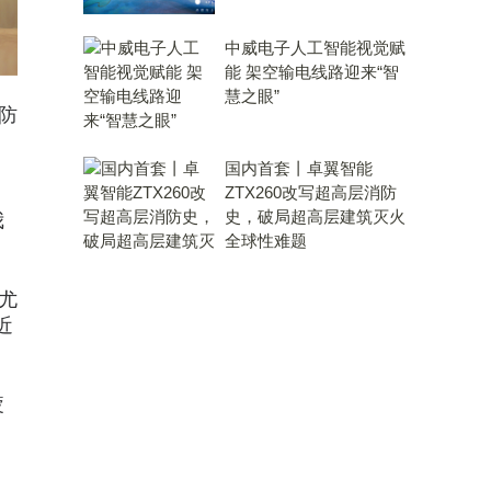
中威电子人工智能视觉赋
能 架空输电线路迎来“智
慧之眼”
防
、
国内首套丨卓翼智能
ZTX260改写超高层消防
史，破局超高层建筑灭火
我
全球性难题
尤
近
疲