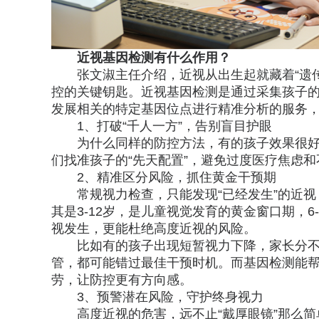
近视基因检测有什么作用？
张文淑主任介绍，近视从出生起就藏着“遗
控的关键钥匙。近视基因检测是通过采集孩子
发展相关的特定基因位点进行精准分析的服务，让
1、打破“千人一方”，告别盲目护眼
为什么同样的防控方法，有的孩子效果很
们找准孩子的“先天配置”，避免过度医疗焦虑
2、精准区分风险，抓住黄金干预期
常规视力检查，只能发现“已经发生”的近
其是3-12岁，是儿童视觉发育的黄金窗口期，
视发生，更能杜绝高度近视的风险。
比如有的孩子出现短暂视力下降，家长分不清
管，都可能错过最佳干预时机。而基因检测能
劳，让防控更有方向感。
3、预警潜在风险，守护终身视力
高度近视的危害，远不止“戴厚眼镜”那么