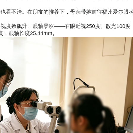
镜也看不清。在朋友的推荐下，母亲带她前往福州爱尔眼
度数飙升，眼轴暴涨——右眼近视250度、散光100度
度，眼轴长度25.44mm。