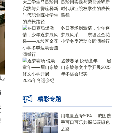
良玲用实践与荣誉诠释新
时代职业院校学生的成长
路径
冬日赛场燃激情，少年逐
梦展风采——东坡区金花
小学冬季运动会圆满举行
逐梦赛场 悦动童年——眉
山东坡修文小学开展2025
年冬运会纪实
远
高
精
精彩专题
在
对
用电量直降90%----威图携
视
手可口可乐共探低碳绿色
之路