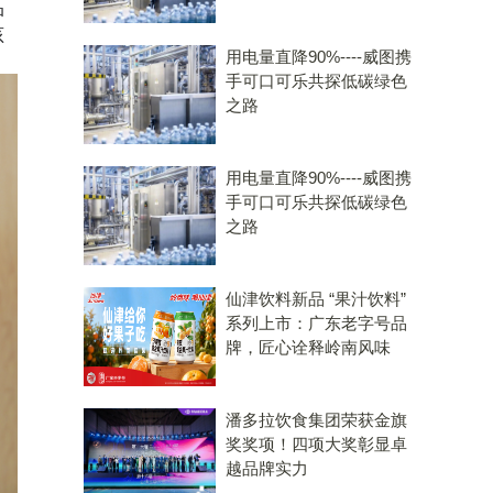
品
孩
用电量直降90%----威图携
手可口可乐共探低碳绿色
之路
用电量直降90%----威图携
手可口可乐共探低碳绿色
之路
仙津饮料新品 “果汁饮料”
系列上市：广东老字号品
牌，匠心诠释岭南风味
潘多拉饮食集团荣获金旗
奖奖项！四项大奖彰显卓
越品牌实力