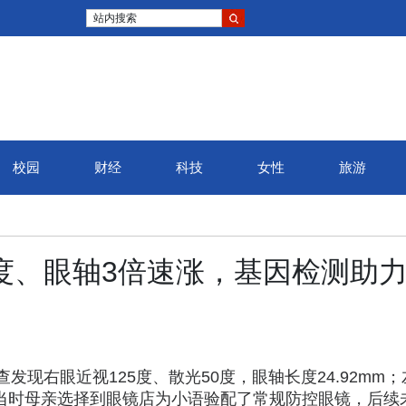
站内搜索
校园
财经
科技
女性
旅游
弦高城·2025婺源马拉松收
5度、眼轴3倍速涨，基因检测助
官，八千余名跑者逐梦“中国
最美乡村”
现右眼近视125度、散光50度，眼轴长度24.92mm；
mm。当时母亲选择到眼镜店为小语验配了常规防控眼镜，后续