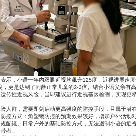
表示，小语一年内双眼近视均飙升125度，近视进展速度
度，更是达到了同龄正常儿童的2-3倍。结合小语父亲有
在遗传性近视风险，当即建议进行近视基因检测，实现更
风险人群，需要即刻启动更高强度的防控手段，且属于潜
了防控方式：角塑镜防控的预期效果较好，增加户外活动
常规配镜、日常户外的基础防控方式，无法遏制小语的近
携带者。