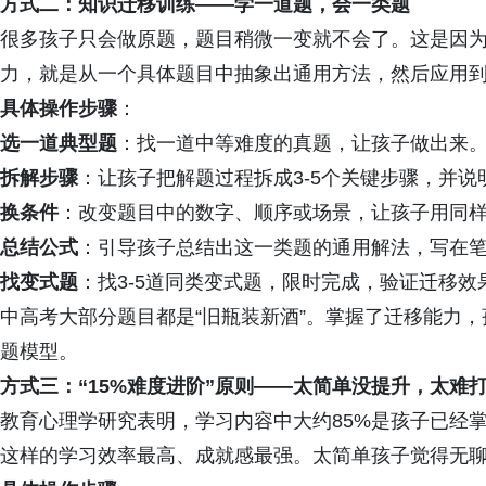
方式二：知识迁移训练——学一道题，会一类题
很多孩子只会做原题，题目稍微一变就不会了。这是因为他
力，就是从一个具体题目中抽象出通用方法，然后应用
具体操作步骤
：
选一道典型题
：找一道中等难度的真题，让孩子做出来
拆解步骤
：让孩子把解题过程拆成3-5个关键步骤，并说
换条件
：改变题目中的数字、顺序或场景，让孩子用同
总结公式
：引导孩子总结出这一类题的通用解法，写在
找变式题
：找3-5道同类变式题，限时完成，验证迁移效
中高考大部分题目都是“旧瓶装新酒”。掌握了迁移能力
题模型。
方式三：“15%难度进阶”原则——太简单没提升，太难
教育心理学研究表明，学习内容中大约85%是孩子已经
这样的学习效率最高、成就感最强。太简单孩子觉得无