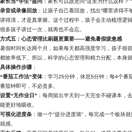
家长当“学生”提问
：家长可以故意问“这里为什么这样？”
录音或录像回放
：让孩子自己看回放，找出“哪里讲得不
讲得清，才是真掌握。这个过程中，孩子会主动梳理逻
很多孩子讲过一次，就再也不会忘。
方式五：心态管理比刷题更重要——避免暑假疲惫感
暑假时间长达两个月，如果每天都高强度学习，孩子很
都效率低下。所以，科学的心态管理和精力分配，本身
具体操作步骤
：
“番茄工作法”变体
：学习25分钟，休息5分钟；每4个番茄
番茄钟即可，不必贪多。
设置“无作业日”
：每周留出半天到一天完全不碰课本，
能更好地吸收。
可视化进度条
：做一个“提分进度墙”，每完成一个板块
就感。