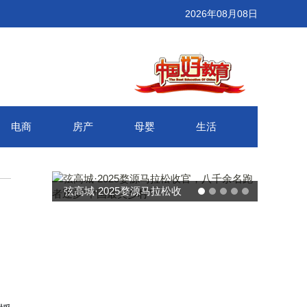
2026年08月08日
电商
房产
母婴
生活
·2025婺源马拉松收
武汉百联奥莱年度感恩季 承
千余名跑者逐梦“中国
接新消费势能 推动城市年末
最美乡村”
消费增长