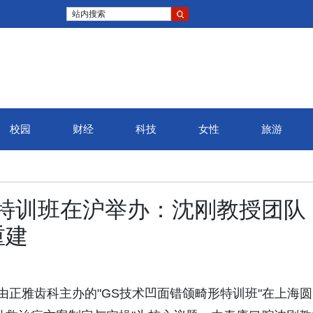
站内搜索
校园
财经
科技
女性
旅游
弦高城
特训班在沪举办：沈刚教授团队
官，八
重建
月26日，由正雅齿科主办的"GS技术凹面错颌畸形特训班"在上海圆