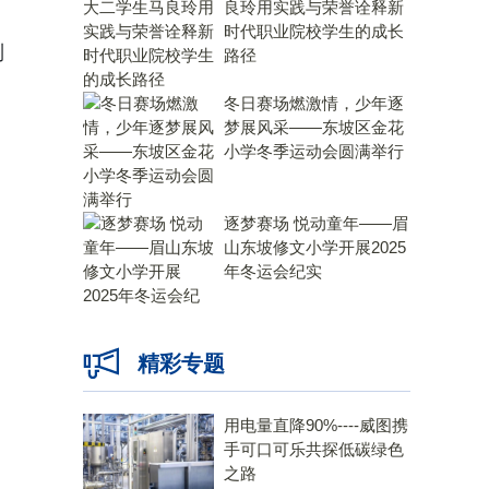
良玲用实践与荣誉诠释新
时代职业院校学生的成长
制
路径
冬日赛场燃激情，少年逐
梦展风采——东坡区金花
小学冬季运动会圆满举行
逐梦赛场 悦动童年——眉
山东坡修文小学开展2025
年冬运会纪实
精彩专题
用电量直降90%----威图携
手可口可乐共探低碳绿色
之路