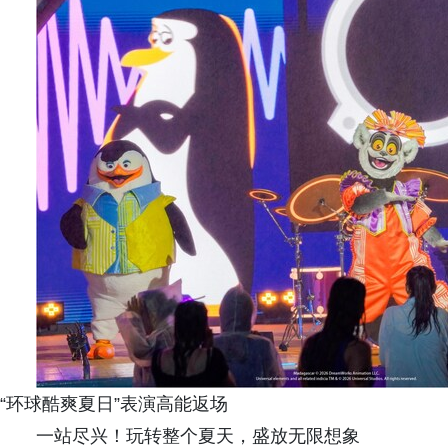
“环球酷爽夏日”表演高能返场
一站尽兴！玩转整个夏天，盛放无限想象