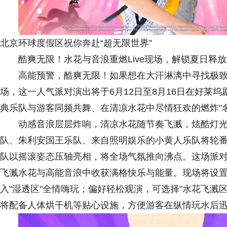
北京环球度假区祝你奔赴“超无限世界”
酷爽无限！水花与音浪重燃Live现场，解锁夏日释
高能预警，酷爽无限！如果想在大汗淋漓中寻找极致
场，这一人气派对演出将于6月12日至8月16日在好莱坞
典乐队与游客同频共舞、在清凉水花中尽情狂欢的燃炸"名
动感音浪层层炸响，清凉水花随节奏飞溅，炫酷灯
队、朱利安国王乐队、来自照明娱乐的小黄人乐队将轮
队以摇滚姿态压轴亮相，将全场气氛推向沸点。这场派
飞溅水花与高能音浪中收获满格快乐与能量。现场将设
入"湿透区"全情嗨玩；偏好轻松观演，可选择"水花飞溅区
将配备人体烘干机等贴心设施，方便游客在纵情玩水后迅