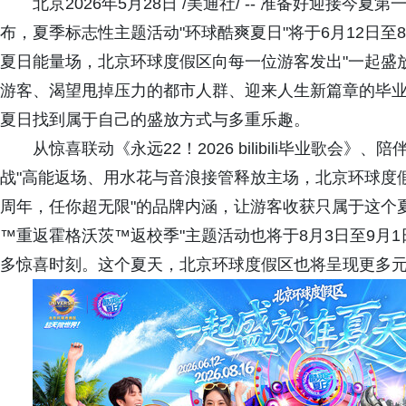
北京2026年5月28日 /美通社/ -- 准备好迎接
布，夏季标志性主题活动"环球酷爽夏日"将于6月12日至
夏日能量场，北京环球度假区向每一位游客发出"一起盛
游客、渴望甩掉压力的都市人群、迎来人生新篇章的毕业
夏日找到属于自己的盛放方式与多重乐趣。
从惊喜联动《永远22！2026 bilibili毕业歌
战"高能返场、用水花与音浪接管释放主场，北京环球度
周年，任你超无限"的品牌内涵，让游客收获只属于这个
™重返霍格沃茨™返校季"主题活动也将于8月3日至9月
多惊喜时刻。这个夏天，北京环球度假区也将呈现更多元