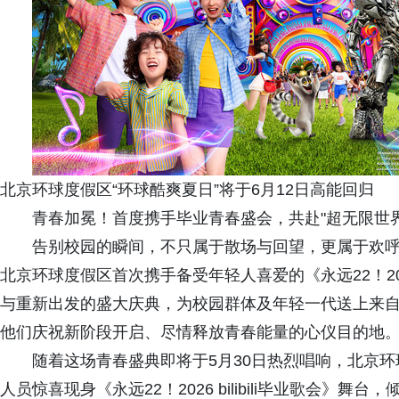
北京环球度假区“环球酷爽夏日”将于6月12日高能回归
青春加冕！首度携手毕业青春盛会，共赴"超无限世界
告别校园的瞬间，不只属于散场与回望，更属于欢
北京环球度假区首次携手备受年轻人喜爱的《永远22！2026
与重新出发的盛大庆典，为校园群体及年轻一代送上来自
他们庆祝新阶段开启、尽情释放青春能量的心仪目的地
随着这场青春盛典即将于5月30日热烈唱响，北京环
人员惊喜现身《永远22！2026 bilibili毕业歌会