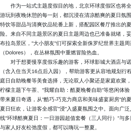
作为一站式主题度假目的地，北京环球度假区也将全
游玩到夜晚休憩的每一刻，都沉浸在清凉酷爽的夏日氛
特饮等甜品与清爽饮品轮番上新，搭配园区餐厅推出的
险。来自不同主题景区的夏日主题周边也已准备就绪，
布拉岛景区，"大小朋友"们可探索全新侏罗纪世界主题
（Dolores），在丛林氛围中重燃冒险热血。
对于想要慢享度假乐趣的游客，环球影城大酒店与
（含入住当天16点后入园），帮助游客更从容地规划行
庭日自助晚餐等美食选择，无论双人小聚还是家庭欢聚
柠檬主题下午茶、"我耀自助：酷夏晚餐自助"等悠闲体
带来夏日奇遇，从"酷巧-巧克力商店和美味盛宴厨房"的
夏日狂欢，让游客全感官"浸"入盛夏氛围之中。面向广泛
线"环球酷爽夏日：一日游园超值套餐（三人同行）"与
与家人好友松弛度假，都可以嗨玩一整夏。