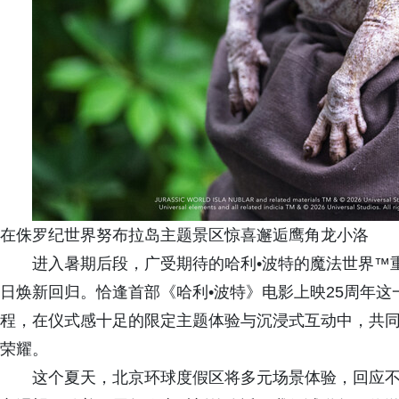
在侏罗纪世界努布拉岛主题景区惊喜邂逅鹰角龙小洛
进入暑期后段，广受期待的哈利•波特的魔法世界™重
日焕新回归。恰逢首部《哈利•波特》电影上映25周年这
程，在仪式感十足的限定主题体验与沉浸式互动中，共
荣耀。
这个夏天，北京环球度假区将多元场景体验，回应