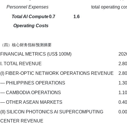
Personnel Expenses
total operating co
Total AI Compute
0.7
1.6
Operating Costs
（四）核心财务指标预测摘要
FINANCIAL METRICS (US$ 100M)
202
I. TOTAL REVENUE
2.8
(I) FIBER-OPTIC NETWORK OPERATIONS REVENUE
2.8
— PHILIPPINES OPERATIONS
1.3
— CAMBODIA OPERATIONS
1.1
— OTHER ASEAN MARKETS
0.4
(II) SILICON PHOTONICS AI SUPERCOMPUTING
0.0
CENTER REVENUE