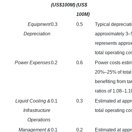
(US$100M)
(US$
100M)
Equipment
0.3
0.5
Typical depreciati
Depreciation
approximately 3–5
represents appro
total operating co
Power Expenses
0.2
0.6
Power costs estim
20%–25% of total 
benefiting from t
ratios of 1.08–1.1
Liquid Cooling &
0.1
0.3
Estimated at app
Infrastructure
total operating co
Operations
Management &
0.1
0.2
Estimated at app