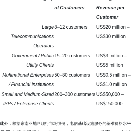
of Customers
Revenue per
Customer
Large
8–12 customers
US$20 million –
Telecommunications
US$30 million
Operators
Government / Public
15–20 customers
US$3 million –
Utility Clients
US$5 million
Multinational Enterprises
50–80 customers
US$0.5 million –
/ Financial Institutions
US$1.0 million
Small and Medium-Sized
200–300 customers
US$50,000 –
ISPs / Enterprise Clients
US$150,000
此外，根据东南亚地区现行市场惯例，电信基础设施服务的基准价格水平