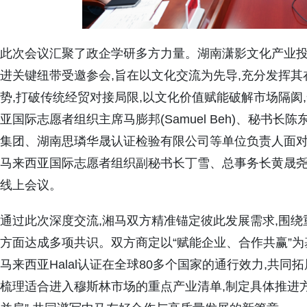
此次会议汇聚了政企学研多方力量。湖南潇影文化产业
进关键纽带受邀参会,旨在以文化交流为先导,充分发挥
势,打破传统经贸对接局限,以文化价值赋能破解市场隔阂
亚国际志愿者组织主席马膨邦(Samuel Beh)、秘书长陈东昇
集团、湖南思璘华晟认证检验有限公司等单位负责人面对
马来西亚国际志愿者组织副秘书长丁雪、总事务长黄晟
线上会议。
通过此次深度交流,湘马双方精准锚定彼此发展需求,围
方面达成多项共识。双方商定以“赋能企业、合作共赢”为基
马来西亚Halal认证在全球80多个国家的通行效力,共同
梳理适合进入穆斯林市场的重点产业清单,制定具体推进方