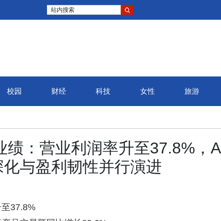
站内搜索
校园
财经
科技
女性
旅游
业绩：营业利润率升至37.8%，A
深化与盈利韧性并行演进
37.8%