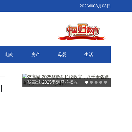
2026年08月08日
电商
房产
母婴
生活
弦高城·2025婺源马拉松收
武汉百联
I
官，八千余名跑者逐梦“中国
接新消费
最美乡村”