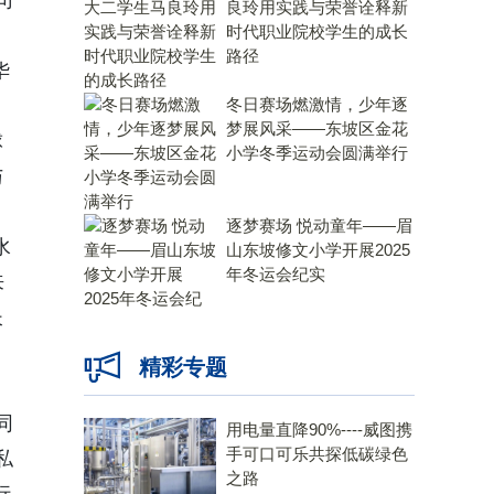
司
良玲用实践与荣誉诠释新
时代职业院校学生的成长
路径
华
冬日赛场燃激情，少年逐
梦展风采——东坡区金花
球
小学冬季运动会圆满举行
与
逐梦赛场 悦动童年——眉
水
山东坡修文小学开展2025
年冬运会纪实
来
长
精彩专题
同
用电量直降90%----威图携
手可口可乐共探低碳绿色
私
之路