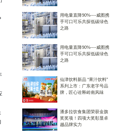
行
用电量直降90%----威图携
户
手可口可乐共探低碳绿色
之路
用电量直降90%----威图携
手可口可乐共探低碳绿色
之路
为
年
仙津饮料新品 “果汁饮料”
系列上市：广东老字号品
牌，匠心诠释岭南风味
应
潘多拉饮食集团荣获金旗
长
奖奖项！四项大奖彰显卓
均
越品牌实力