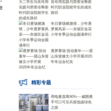
发了
良玲用实践与荣誉诠释新
时代职业院校学生的成长
增
路径
冬日赛场燃激情，少年逐
梦展风采——东坡区金花
小学冬季运动会圆满举行
逐梦赛场 悦动童年——眉
山东坡修文小学开展2025
年冬运会纪实
精彩专题
用电量直降90%----威图携
手可口可乐共探低碳绿色
之路