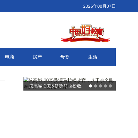
2026年08月07日
电商
房产
母婴
生活
弦高城·2025婺源马拉松收
官，八千余名跑者逐梦“中国
最美乡村”