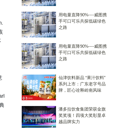
用电量直降90%----威图携
手可口可乐共探低碳绿色
h.
之路
该
不
用电量直降90%----威图携
手可口可乐共探低碳绿色
之路
意
仙津饮料新品 “果汁饮料”
系列上市：广东老字号品
牌，匠心诠释岭南风味
rl
奖典
潘多拉饮食集团荣获金旗
奖奖项！四项大奖彰显卓
越品牌实力