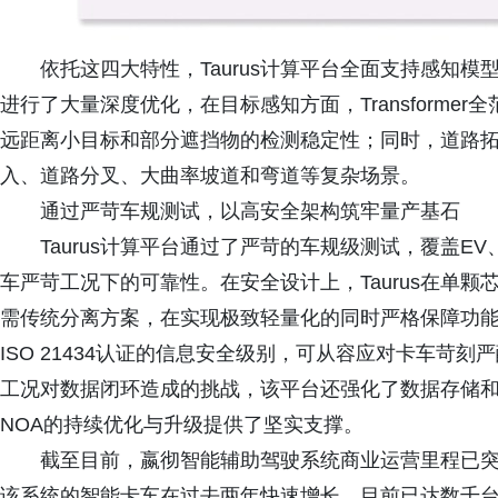
依托这四大特性，Taurus计算平台全面支持感知模型升
进行了大量深度优化，在目标感知方面，Transform
远距离小目标和部分遮挡物的检测稳定性；同时，道路
入、道路分叉、大曲率坡道和弯道等复杂场景。
通过严苛车规测试，以高安全架构筑牢量产基石
Taurus计算平台通过了严苛的车规级测试，覆盖E
车严苛工况下的可靠性。在安全设计上，Taurus在单颗
需传统分离方案，在实现极致轻量化的同时严格保障功能安
ISO 21434认证的信息安全级别，可从容应对卡车苛
工况对数据闭环造成的挑战，该平台还强化了数据存储
NOA的持续优化与升级提供了坚实支撑。
截至目前，嬴彻智能辅助驾驶系统商业运营里程已突
该系统的智能卡车在过去两年快速增长，目前已达数千