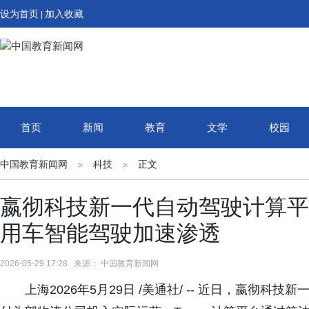
设为首页
加入收藏
|
首页
新闻
教育
文学
校园
中国教育新闻网
科技
正文
嬴彻科技新一代自动驾驶计算平台
用车智能驾驶加速渗透
2026-05-29 17:28 来源： 中国教育新闻网
上海2026年5月29日 /美通社/ -- 近日，嬴彻科