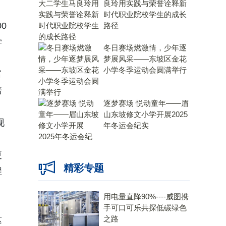
良玲用实践与荣誉诠释新
时代职业院校学生的成长
0
路径
学
冬日赛场燃激情，少年逐
梦展风采——东坡区金花
小学冬季运动会圆满举行
富
培
逐梦赛场 悦动童年——眉
山东坡修文小学开展2025
现
年冬运会纪实
更
精彩专题
程
用电量直降90%----威图携
。
手可口可乐共探低碳绿色
这
之路