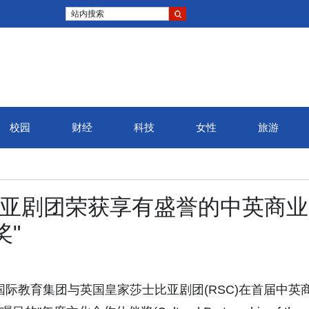
站内搜索
校园
财经
科技
女性
旅游
比亚剧团荣获享有盛誉的中英商业
奖"
(EiM)国际教育集团与英国皇家莎士比亚剧团(RSC)在首届中英