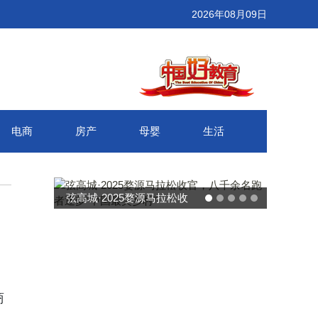
2026年08月09日
电商
房产
母婴
生活
弦高城·2025婺源马拉松收
官，八千余名跑者逐梦“中国
最美乡村”
商