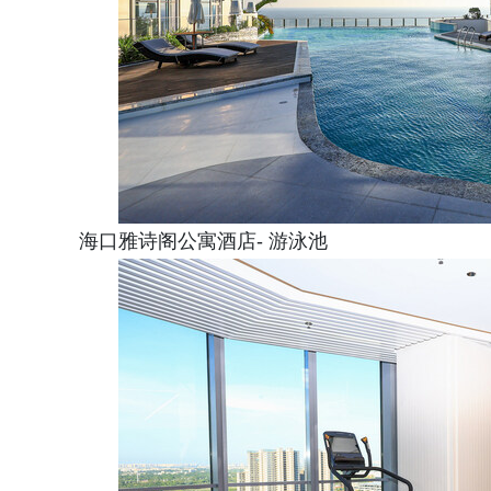
海口雅诗阁公寓酒店- 游泳池