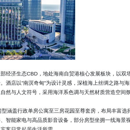
部经济生态CBD，地处海南自贸港核心发展板块，以双
。酒店以"南溟奇甸"为设计灵感，深植海上丝绸之路与海
土自然与人文符号，采用海洋系色调与天然材质营造空间
。
，房型涵盖行政单房公寓至三房花园至尊套房，布局丰富选
浴、智能家电与高品质影音设备，部分房型坐拥一线海景
足宾客日常起居生活所需。