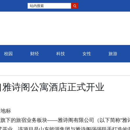
站内搜索
校园
财经
科技
女性
旅游
口雅诗阁公寓酒店正式开业
新地标
由凯德投资旗下的旅宿业务板块——雅诗阁有限公司（以下简称"雅
式开业。该项目是山东能源集团与雅诗阁强强联手打造的