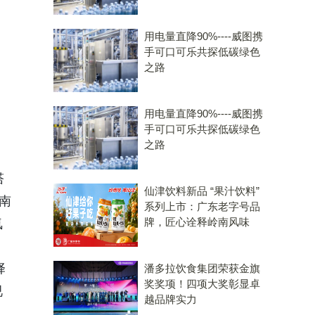
用电量直降90%----威图携
手可口可乐共探低碳绿色
之路
用电量直降90%----威图携
手可口可乐共探低碳绿色
之路
塔
仙津饮料新品 “果汁饮料”
南
系列上市：广东老字号品
牌，匠心诠释岭南风味
氛
择
潘多拉饮食集团荣获金旗
奖奖项！四项大奖彰显卓
视
越品牌实力