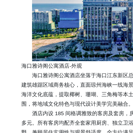
海口雅诗阁公寓酒店-外观
海口雅诗阁公寓酒店坐落于海口江东新区总
建筑雄踞区域商务核心，直面琼州海峡一线海景
海洋文化底蕴，提取椰树、珊瑚、三角梅等本
围，将地域文化特色与现代设计美学完美融合
酒店内设 185 间格调雅致的客房及套房
多元。所有客房均配齐全套家用厨房、独立卫
野，兼顾居住实用性与观景舒适度，全方位满