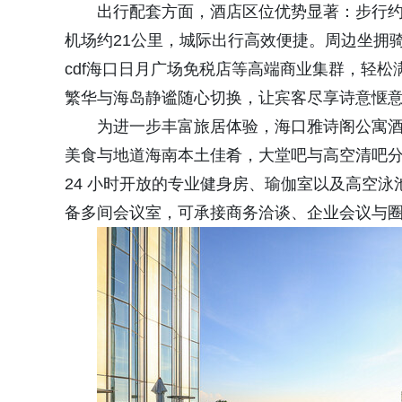
出行配套方面，酒店区位优势显著：步行约
机场约21公里，城际出行高效便捷。周边坐拥
cdf海口日月广场免税店等高端商业集群，轻
繁华与海岛静谧随心切换，让宾客尽享诗意惬
为进一步丰富旅居体验，海口雅诗阁公寓
美食与地道海南本土佳肴，大堂吧与高空清吧
24 小时开放的专业健身房、瑜伽室以及高空
备多间会议室，可承接商务洽谈、企业会议与