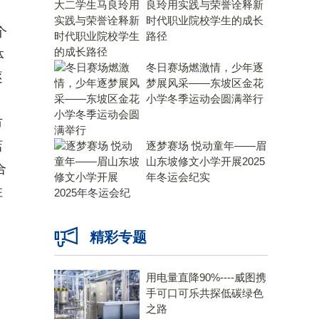
良玲用实践与荣誉诠释新
时代职业院校学生的成长
个
路径
体
冬日赛场燃激情，少年逐
逐
梦展风采——东坡区金花
小学冬季运动会圆满举行
市
店
逐梦赛场 悦动童年——眉
山东坡修文小学开展2025
合
年冬运会纪实
住
精彩专题
用电量直降90%----威图携
手可口可乐共探低碳绿色
之路