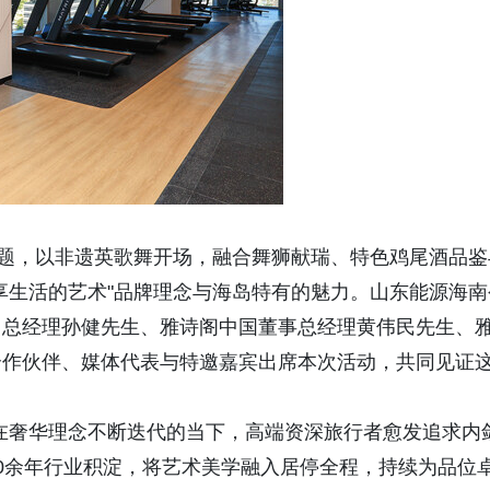
主题，以非遗英歌舞开场，融合舞狮献瑞、特色鸡尾酒品鉴
享生活的艺术"品牌理念与海岛特有的魅力。山东能源海南
团总经理孙健先生、雅诗阁中国董事总经理黄伟民先生、
合作伙伴、媒体代表与特邀嘉宾出席本次活动，共同见证
在奢华理念不断迭代的当下，高端资深旅行者愈发追求内
0余年行业积淀，将艺术美学融入居停全程，持续为品位