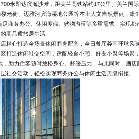
700米即达滨海沙滩，距美兰高铁站约17公里、美兰国际
骑楼老街、迈雅河滨海湿地公园等本土人文自然景点，毗
松满足商务办公、休闲度假、购物游玩等多重需求，实现都
意的高品质旅居生活。
酒店精心打造全场景休闲商务配套：全日餐厅荟萃环球风
分区打造休闲社交空间，适配轻食小憩、好友小聚等场景
泳池，助力住客随时放松身心、舒缓压力；与此同时，酒店
圈层社交活动，轻松实现商务办公与休闲生活无缝衔接。