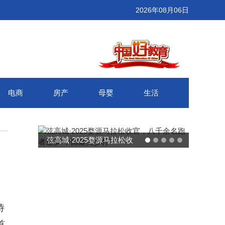
2026年08月06日
电商
房产
母婴
生活
武汉百联奥莱年度感恩季 承
接新消费势能 推动城市年末
消费增长
诗
首