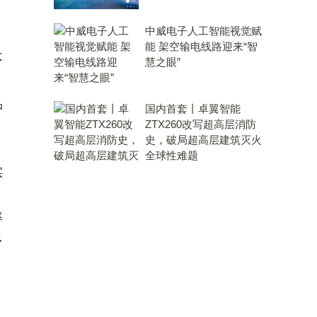
中威电子人工智能视觉赋
。
能 架空输电线路迎来“智
不
慧之眼”
品
国内首套丨卓翼智能
ZTX260改写超高层消防
。
史，破局超高层建筑灭火
，
全球性难题
实
率
多