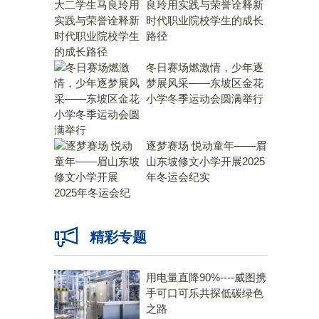
良玲用实践与荣誉诠释新
时代职业院校学生的成长
路径
冬日赛场燃激情，少年逐
梦展风采——东坡区金花
小学冬季运动会圆满举行
逐梦赛场 悦动童年——眉
山东坡修文小学开展2025
年冬运会纪实
精彩专题
用电量直降90%----威图携
手可口可乐共探低碳绿色
之路