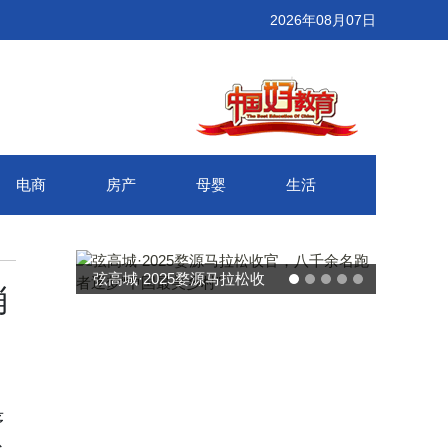
2026年08月07日
电商
房产
母婴
生活
武汉百联奥莱年度感恩季 承
消
接新消费势能 推动城市年末
消费增长
序